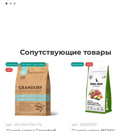
Сопутствующие товары
Новинка
Экспресс-доставка
Новинка
-25%
-10%
арт.
GD Mini Fish 1 N
арт.
34200100
Сухой корм Grandorf
Сухой корм BOWL