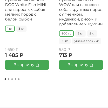
DOG White Fish MINI
WOW для взрослых
для взрослых собак
собак крупных пород
мелких пород с
с ягненком,
белой рыбой
индейкой, рисом и
добавлением цукини
1 кг
3 кг
800 гр
2 кг
5 кг
10 кг
уценка срок 2кг
1 650 ₽
950 ₽
1 485 ₽
713 ₽
В корзину
В корзину