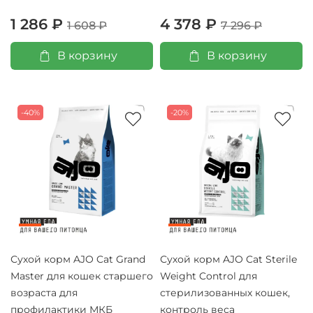
1 286 ₽
4 378 ₽
1 608 ₽
7 296 ₽
В корзину
В корзину
-40%
-20%
Сухой корм AJO Cat Grand
Сухой корм AJO Cat Sterile
Master для кошек старшего
Weight Control для
возраста для
стерилизованных кошек,
профилактики МКБ
контроль веса