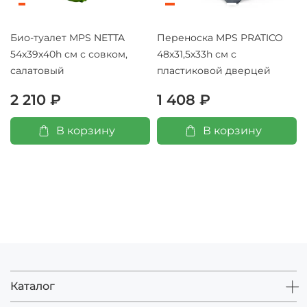
Био-туалет MPS NETTA
Переноска MPS PRATICO
54х39х40h см с совком,
48х31,5х33h см с
салатовый
пластиковой дверцей
2 210 ₽
1 408 ₽
В корзину
В корзину
Каталог