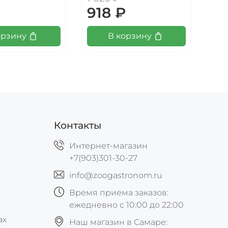
₽
918 ₽
1 
орзину
В корзину
Контакты
Интернет-магазин
+7(903)301-30-27
info@zoogastronom.ru
Время приема заказов:
ежедневно с 10:00 до 22:00
ах
Наш магазин в Самаре: