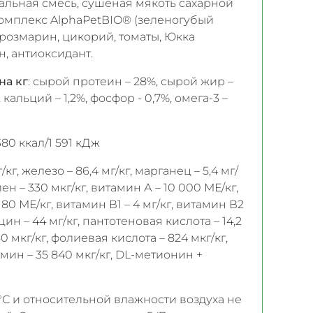
льная смесь, сушеная мякоть сахарной
комплекс AlphaPetBIO® (зеленогубый
 розмарин, цикорий, томаты, Юкка
, антиоксидант.
на кг
: сырой протеин – 28%, сырой жир –
, кальций – 1,2%, фосфор - 0,7%, омега-3 –
 380 ккал/1 591 кДж
/кг, железо – 86,4 мг/кг, марганец – 5,4 мг/
селен – 330 мкг/кг, витамин А – 10 000 МЕ/кг,
 80 МЕ/кг, витамин В1 – 4 мг/кг, витамин В2
ацин – 44 мг/кг, пантотеновая кислота – 14,2
80 мкг/кг, фолиевая кислота – 824 мкг/кг,
амин – 35 840 мкг/кг, DL-метионин +
°С и относительной влажности воздуха не