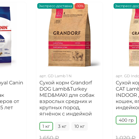
Экспресс-доставка
-10%
Экспресс-дос
арт.
GD Lamb 1 N
арт.
GD Ind
yal Canin
Сухой корм Grandorf
Сухой ко
DOG Lamb&Turkey
CAT Lam
ак
MED&MAXI для собак
INDOOR 
еров от
взрослых средних и
кошек, я
5 лет
крупных пород,
индейко
ягнёнок с индейкой
400 гр
1 кг
3 кг
10 кг
1 650 ₽
1 020 ₽