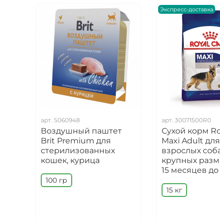
Экспресс-доставка
арт.
5060948
арт.
30071500R0
Воздушный паштет
Сухой корм Ro
Brit Premium для
Maxi Adult для
стерилизованных
взрослых соб
кошек, курица
крупных разм
15 месяцев до 
100 гр
15 кг