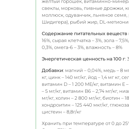
желтый горошек, витаминно-минера
свеклы, морковь, пивные дрожжи, 
моллюск, одуванчик, льняное семя,
Шидигера), рыбий жир, DL-метионин
Содержание питательных веществ 
16%, сырая клетчатка – 3%, зола – 7,5%
0,3%, омега-6 – 3%, влажность – 8%
Энергетическая ценность на 100 г
:
Добавки
: магний – 0,04%, медь – 8 мг
кг, цинк – 140 мг/кг, йод – 1,4 мг кг, 
витамин D – 1 200 МЕ/кг, витамин Е –
– 5 мг/кг, витамин B6 – 2,74 мг/кг, ни
мг/кг, холин – 2 800 мг/кг, биотин – 1
хондроитин – 125 440 мкг/кг, глюкоз
цистеин – 8,8г/кг
Хранить при температуре от 0 до 25