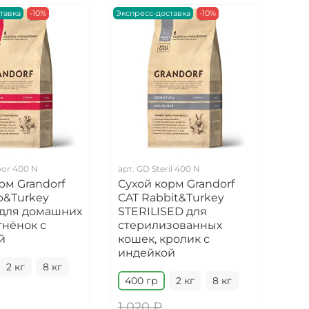
тавка
-10%
Экспресс-доставка
-10%
Экспр
oor 400 N
арт.
GD Steril 400 N
арт.
рм Grandorf
Сухой корм Grandorf
Сух
b&Turkey
CAT Rabbit&Turkey
DOG
для домашних
STERILISED для
MIN
гнёнок с
стерилизованных
соб
й
кошек, кролик с
мяс
индейкой
2 кг
8 кг
1 к
400 гр
2 кг
8 кг
1 020 ₽
1 7