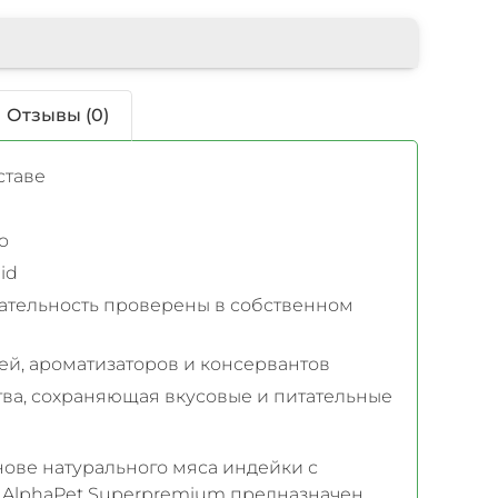
Отзывы (0)
ставе
io
id
ательность проверены в собственном
ей, ароматизаторов и консервантов
ва, сохраняющая вкусовые и питательные
ове натурального мяса индейки с
 AlphaPet Superpremium предназначен