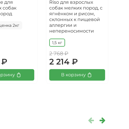
e для
Riso для взрослых
мел
х собак
собак мелких пород, с
мин
пород
ягнёнком и рисом,
ягн
склонных к пищевой
с д
аллергии и
бро
ценка 2кг
непереносимости
80
1,5 кг
2 768 ₽
70
 ₽
2 214 ₽
6
орзину
В корзину