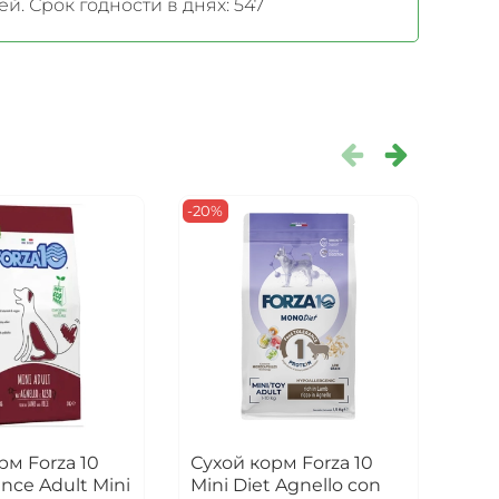
й. Срок годности в днях: 547
-20%
Есть
-15%
рм Forza 10
Сухой корм Forza 10
Сух
nce Adult Mini
Mini Diet Agnello con
для