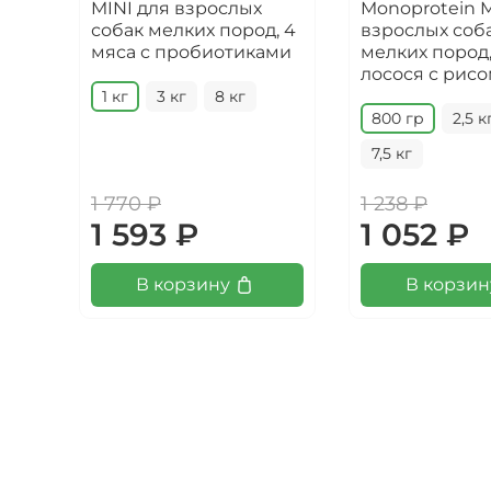
MINI для взрослых
Monoprotein M
собак мелких пород, 4
взрослых соб
мяса с пробиотиками
мелких пород,
лосося с рис
1 кг
3 кг
8 кг
800 гр
2,5 к
7,5 кг
1 770 ₽
1 238 ₽
1 593 ₽
1 052 ₽
В корзину
В корзин