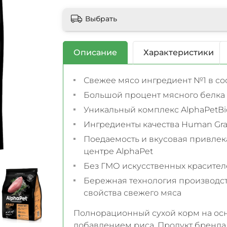
Выбрать
Описание
Характеристики
Свежее мясо ингредиент №1 в со
Большой процент мясного белка
Уникальный комплекс AlphaPetB
Ингредиенты качества Human Gra
Поедаемость и вкусовая привлек
центре AlphaPet
Без ГМО искусственных красител
Бережная технология производст
свойства свежего мяса
Полнорационный сухой корм на осн
добавлением риса. Продукт бренда