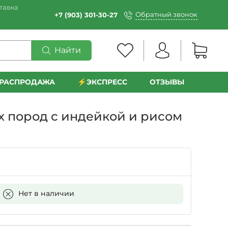
тавка
Обратный звонок
+7 (903) 301-30-27
Найти
РАСПРОДАЖА
⚡️ЭКСПРЕСС
ОТЗЫВЫ
х пород с индейкой и рисом
В корзину
Нет в наличии