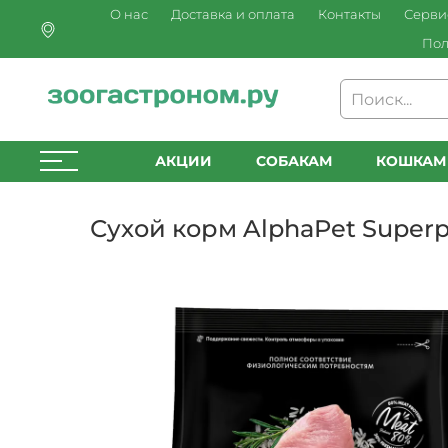
О нас
Доставка и оплата
Контакты
Серви
Пол
АКЦИИ
СОБАКАМ
КОШКАМ
Сухой корм AlphaPet Super