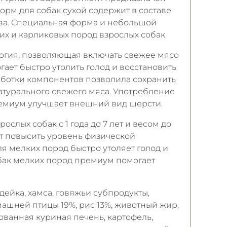
орм для собак сухой содержит в составе
тва. Специальная форма и небольшой
х и карликовых пород взрослых собак.
огия, позволяющая включать свежее мясо
огает быстро утолить голод и восстановить
аботки компонентов позволила сохранить
атурального свежего мяса. Употребление
миум улучшает внешний вид шерсти.
слых собак с 1 года до 7 лет и весом до
ют повысить уровень физической
ля мелких пород быстро утоляет голод и
обак мелких пород премиум помогает
дейка, хамса, говяжьи субпродукты,
ашней птицы 19%, рис 13%, животный жир,
ованная куриная печень, картофель,