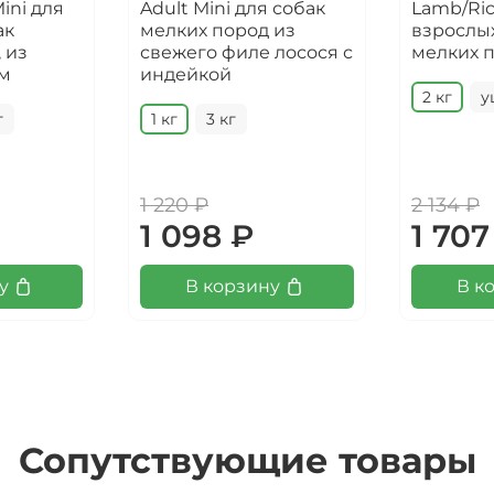
ini для
Adult Mini для собак
Lamb/Ric
ак
мелких пород из
взрослы
 из
свежего филе лосося с
мелких 
ом
индейкой
2 кг
у
г
1 кг
3 кг
1 220 ₽
2 134 ₽
1 098 ₽
1 707
у
В корзину
В к
Сопутствующие товары