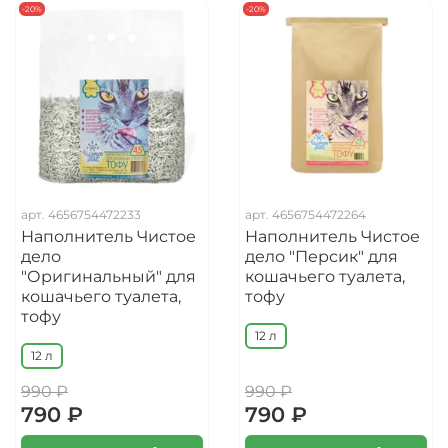
-20%
-20%
арт.
4656754472233
арт.
4656754472264
Наполнитель Чистое
Наполнитель Чистое
дело
дело "Персик" для
"Оригинальный" для
кошачьего туалета,
кошачьего туалета,
тофу
тофу
12 л
12 л
990 ₽
990 ₽
790 ₽
790 ₽