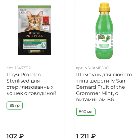
арт.
12457312
арт.
NSHAME500
Пауч Pro Plan
Шампунь для любого
Sterilised для
типа шерсти Iv San
стерилизованных
Bernard Fruit of the
кошек с говядиной
Grommer Mint, с
витамином В6
85 гр
500 мл
102 ₽
1 211 ₽