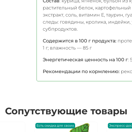
Состав
: курица, ягненок, бульон из
растительный белок, картофельный
экстракт, соль, витамин Е, таурин, 
следы: говядины, кролика, индейки,
субпродуктов.
Содержится в 100 г продукта:
протеи
1 г; влажность — 85 г
Энергетическая ценность на 100 г
:
Рекомендации по кормлению:
реко
Сопутствующие товары
Есть скидка для своих
Экспресс-дос