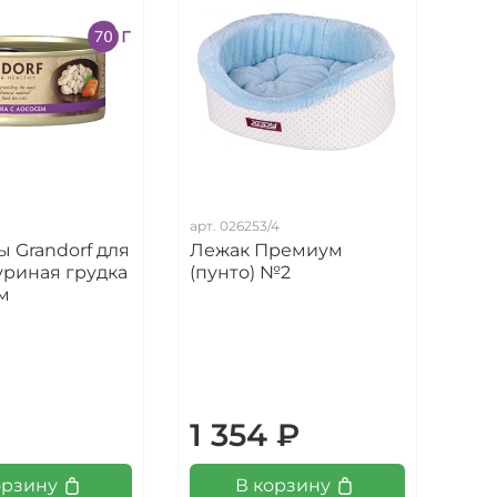
арт.
026253/4
арт.
 Grandorf для
Лежак Премиум
Леж
уриная грудка
(пунто) №2
кош
м
пл
₽
1 354 ₽
1 
орзину
В корзину