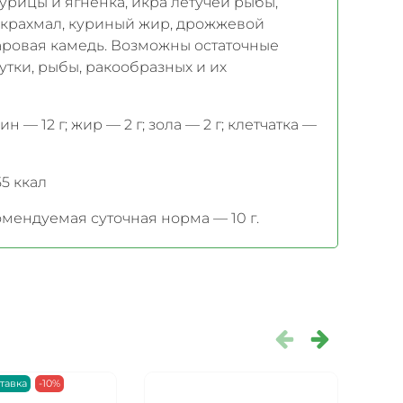
 курицы и ягненка, икра летучей рыбы,
 крахмал, куриный жир, дрожжевой
гуаровая камедь. Возможны остаточные
 утки, рыбы, ракообразных и их
н — 12 г; жир — 2 г; зола — 2 г; клетчатка —
 55 ккал
мендуемая суточная норма — 10 г.
тавка
-10%