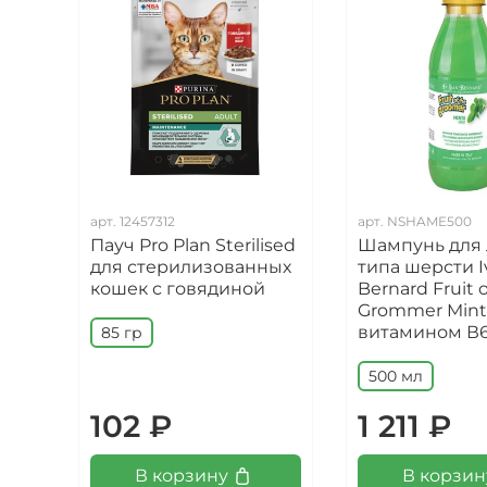
арт.
12457312
арт.
NSHAME500
Пауч Pro Plan Sterilised
Шампунь для
для стерилизованных
типа шерсти I
кошек с говядиной
Bernard Fruit o
Grommer Mint,
витамином В
85 гр
500 мл
102 ₽
1 211 ₽
В корзину
В корзин