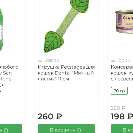
арт.
335YEX
арт.
GD 04
 любого
Игрушка Petstages для
Консервы
v San
кошек Dental "Мятный
кошек, к
f the
листик" 11 см
с лососе
 с
6
70 гр
220 ₽
260 ₽
198 
у
В корзину
В к