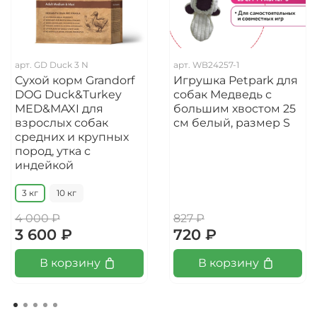
арт.
GD Duck 3 N
арт.
WB24257-1
Сухой корм Grandorf
Игрушка Petpark для
DOG Duck&Turkey
собак Медведь с
MED&MAXI для
большим хвостом 25
взрослых собак
см белый, размер S
средних и крупных
пород, утка с
индейкой
3 кг
10 кг
4 000 ₽
827 ₽
3 600 ₽
720 ₽
В корзину
В корзину