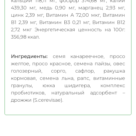
кальций 118,11 мг, фосфор 374,68 мг, калий
439,30 мг, медь 0,90 мг, марганец 2,93 мг,
цинк 2,39 мг, Витамин А 72,00 мкг, Витамин
В1 2,39 мг, Витамин В3 0,21 мг, Витамин В12
2,72 мкг Энергетическая ценность на 100г:
356,98 ккал.
Ингредиенты:
семя канареечное, просо
желтое, просо красное, семена пайзы, овес
голозерный, сорго, сафлор, ракушка
кормовая, семена льна, рапс, витаминные
гранулы, юкка шидигера, комплекс
пробиотиков, натуральный адсорбент –
дрожжи (S.cerevisae).