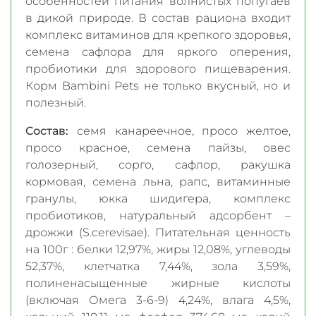
особенностей питания волнистых попугаев
в дикой природе. В состав рациона входит
комплекс витаминов для крепкого здоровья,
семена сафлора для яркого оперения,
пробиотики для здорового пищеварения.
Корм Bambini Pets не только вкусный, но и
полезный.
Состав:
семя канареечное, просо желтое,
просо красное, семена пайзы, овес
голозерный, сорго, сафлор, ракушка
кормовая, семена льна, рапс, витаминные
гранулы, юкка шидигера, комплекс
пробиотиков, натуральный адсорбент –
дрожжи (S.cerevisae). Питательная ценность
на 100г : белки 12,97%, жиры 12,08%, углеводы
52,37%, клетчатка 7,44%, зола 3,59%,
полиненасыщенные жирные кислоты
(включая Омега 3-6-9) 4,24%, влага 4,5%,