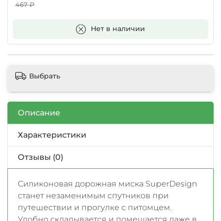
467 ₽
В корзину
Нет в наличии
Выбрать
Описание
Характеристики
Отзывы (0)
Силиконовая дорожная миска SuperDesign
станет незаменимым спутников при
путешествии и прогулке с питомцем.
Удобно складывается и помещается даже в