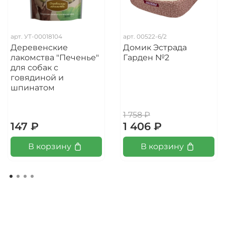
арт.
УТ-00018104
арт.
00522-6/2
Деревенские
Домик Эстрада
лакомства "Печенье"
Гарден №2
для собак с
говядиной и
шпинатом
1 758 ₽
147 ₽
1 406 ₽
В корзину
В корзину