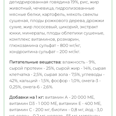
дегидрированная говядина 19%, рис, жир
животный, чечевица, гидролизованные
мясные белки, картофель, мякоть свеклы
сушеная, плоды рожкового дерева, дрожжи
сухие, жир лососевый, цикорий, экстракт
юкки, минералы, плоды облепихи сушеные,
комплекс витаминов, розмарин,
глюкозамина сульфат – 800 мг/кг,
хондроитина сульфат – 200 мг/кг.
Питательные вещества:
влажность - 9%,
сырой протеин - 25%, сырой жир - 14%, сырая
клетчатка - 2,5%, сырая зола - 7,5%, углеводы -
42%, кальций - 1,5%, фосфор - 1,0%, омега-3 -
0,25%, омега-6 - 2,6%.
Добавки на 1 кг:
витамин А - 20 000 МЕ,
витамин D3 - 1 000 МЕ, витамин Е - 400 МЕ,
витамин С - 200 мг, биотин - 0,8 мг, йод - 3,0
мг, селен - 0,2 мг, железо - 55 мг, марганец -