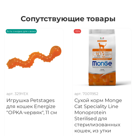
Сопутствующие товары
Есть скидка для своих
-15%
арт.
329YEX
арт.
70011952
Игрушка Petstages
Сухой корм Monge
для кошек Energize
Cat Speciality Line
"ОPKA червяк", 11 см
Monoprotein
Sterilised для
стерилизованных
кошек, из утки