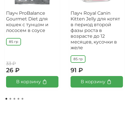
Пауч ProBalance
Пауч Royal Canin
Gourmet Diet для
Kitten Jelly для котят
кошек с тунцом и
в период второй
лососем в соусе
фазы роста в
возрасте до 12
месяцев, кусочки в
85 гр
желе
85 гр
33 ₽
26 ₽
91 ₽
В корзину
В корзину