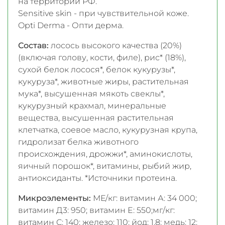
на территории РФ.
Sensitive skin - при чувствительной коже.
Opti Derma - Опти дерма.
Состав:
лосось высокого качества (20%)
(включая голову, кости, филе), рис* (18%),
сухой белок лосося*, белок кукурузы*,
кукуруза*, животные жиры, растительная
мука*, высушенная мякоть свеклы*,
кукурузный крахмал, минеральные
вещества, высушенная растительная
клетчатка, соевое масло, кукурузная крупа,
гидролизат белка животного
происхождения, дрожжи*, аминокислоты,
яичный порошок*, витамины, рыбий жир,
антиоксиданты. *Источники протеина.
Микроэлементы:
МЕ/кг: витамин А: 34 000;
витамин Д3: 950; витамин E: 550;мг/кг:
витамин C: 140; железо: 110; йод: 1.8; медь: 12;