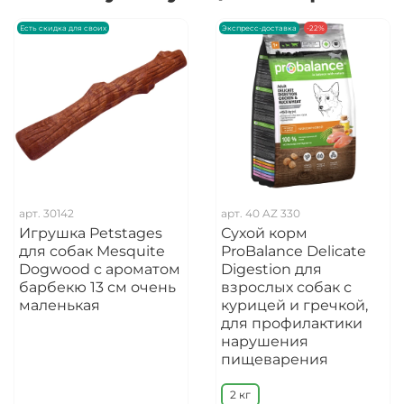
Есть скидка для своих
Экспресс-доставка
-22%
арт.
30142
арт.
40 AZ 330
Игрушка Petstages
Сухой корм
для собак Mesquite
ProBalance Delicate
Dogwood с ароматом
Digestion для
барбекю 13 см очень
взрослых собак с
маленькая
курицей и гречкой,
для профилактики
нарушения
пищеварения
2 кг