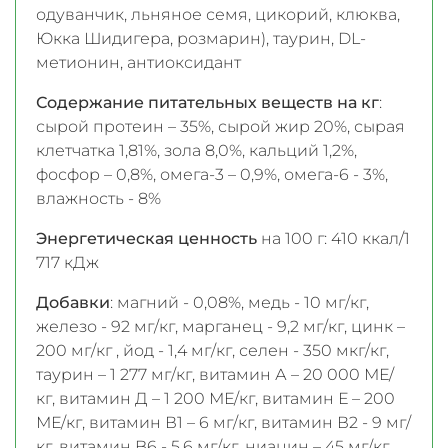
одуванчик, льняное семя, цикорий, клюква,
Юкка Шидигера, розмарин), таурин, DL-
метионин, антиоксидант
Содержание питательных веществ на кг
:
сырой протеин – 35%, сырой жир 20%, сырая
клетчатка 1,81%, зола 8,0%, кальций 1,2%,
фосфор – 0,8%, омега-3 – 0,9%, омега-6 - 3%,
влажность - 8%
Энергетическая ценность
на 100 г: 410 ккал/1
717 кДж
Добавки
: магний - 0,08%, медь - 10 мг/кг,
железо - 92 мг/кг, марганец - 9,2 мг/кг, цинк –
200 мг/кг , йод - 1,4 мг/кг, селен - 350 мкг/кг,
таурин – 1 277 мг/кг, витамин А – 20 000 МЕ/
кг, витамин Д – 1 200 МЕ/кг, витамин Е – 200
МЕ/кг, витамин В1 – 6 мг/кг, витамин В2 - 9 мг/
кг, витамин B6 - 5,6 мг/кг, ниацин – 45 мг/кг,