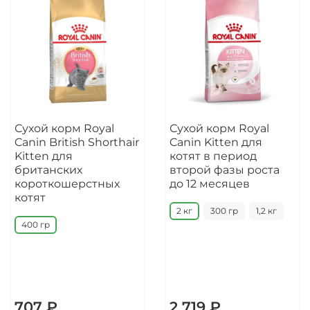
Сухой корм Royal
Сухой корм Royal
Canin British Shorthair
Canin Kitten для
Kitten для
котят в период
британских
второй фазы роста
короткошерстных
до 12 месяцев
котят
2 кг
300 гр
1,2 кг
400 гр
707 ₽
2 719 ₽