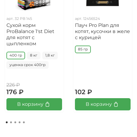
арт.
32 PB 145
арт.
12456524
Сухой корм
Пауч Pro Plan для
ProBalance 1'st Diet
котят, кусочки в желе
для котят с
с курицей
цыпленком
85 гр
400 гр
8 кг
1,8 кг
уценка срок 400гр
226 ₽
176 ₽
102 ₽
В корзину
В корзину