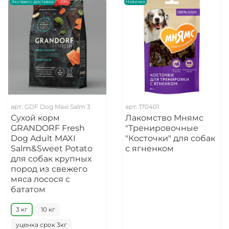
Экспресс-доставка
-10%
Новинка
арт.
GDF Dog Maxi Salm 3
арт.
170401
Сухой корм
Лакомство Мнямс
GRANDORF Fresh
"Тренировочные
Dog Adult MAXI
"Косточки" для собак
Salm&Sweet Potato
с ягненком
для собак крупных
пород из свежего
мяса лосося с
бататом
3 кг
10 кг
уценка срок 3кг