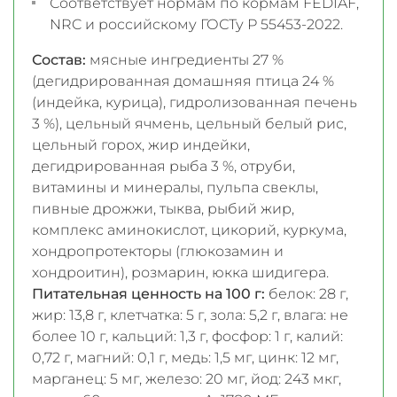
Соответствует нормам по кормам FEDIAF,
NRC и российскому ГОСТу Р 55453-2022.
Состав:
мясные ингредиенты 27 %
(дегидрированная домашняя птица 24 %
(индейка, курица), гидролизованная печень
3 %), цельный ячмень, цельный белый рис,
цельный горох, жир индейки,
дегидрированная рыба 3 %, отруби,
витамины и минералы, пульпа свеклы,
пивные дрожжи, тыква, рыбий жир,
комплекс аминокислот, цикорий, куркума,
хондропротекторы (глюкозамин и
хондроитин), розмарин, юкка шидигера.
Питательная ценность на 100 г:
белок: 28 г,
жир: 13,8 г, клетчатка: 5 г, зола: 5,2 г, влага: не
более 10 г, кальций: 1,3 г, фосфор: 1 г, калий:
0,72 г, магний: 0,1 г, медь: 1,5 мг, цинк: 12 мг,
марганец: 5 мг, железо: 20 мг, йод: 243 мкг,