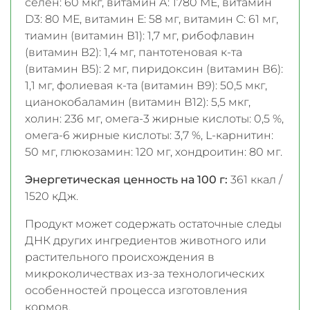
селен: 60 мкг, витамин А: 1780 МЕ, витамин
D3: 80 МЕ, витамин Е: 58 мг, витамин С: 61 мг,
тиамин (витамин В1): 1,7 мг, рибофлавин
(витамин В2): 1,4 мг, пантотеновая к-та
(витамин В5): 2 мг, пиридоксин (витамин В6):
1,1 мг, фолиевая к-та (витамин В9): 50,5 мкг,
цианокобаламин (витамин В12): 5,5 мкг,
холин: 236 мг, омега-3 жирные кислоты: 0,5 %,
омега-6 жирные кислоты: 3,7 %, L-карнитин:
50 мг, глюкозамин: 120 мг, хондроитин: 80 мг.
Энергетическая ценность на 100 г:
361 ккал /
1520 кДж.
Продукт может содержать остаточные следы
ДНК других ингредиентов животного или
растительного происхождения в
микроколичествах из-за технологических
особенностей процесса изготовления
кормов.