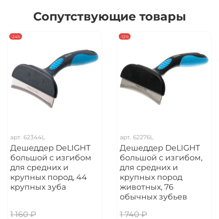
Сопутствующие товары
-24%
-12%
арт.
62344L
арт.
62276L
Дешеддер DeLIGHT
Дешеддер DeLIGHT
большой с изгибом
большой с изгибом,
для средних и
для средних и
крупных пород, 44
крупных пород
крупных зуба
животных, 76
обычных зубьев
1 160 ₽
1 740 ₽