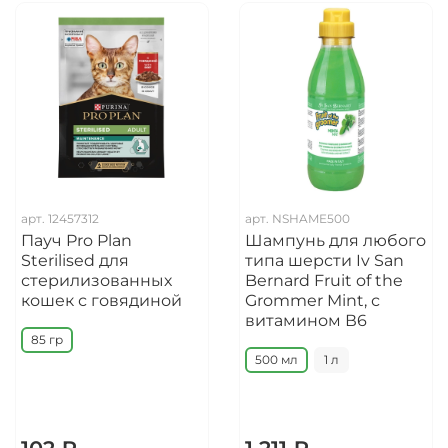
арт.
12457312
арт.
NSHAME500
Пауч Pro Plan
Шампунь для любого
Sterilised для
типа шерсти Iv San
стерилизованных
Bernard Fruit of the
кошек с говядиной
Grommer Mint, с
витамином В6
85 гр
500 мл
1 л