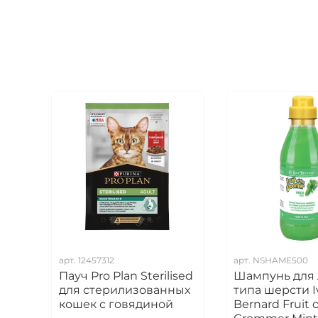
арт.
12457312
арт.
NSHAME500
Пауч Pro Plan Sterilised
Шампунь для
для стерилизованных
типа шерсти I
кошек с говядиной
Bernard Fruit o