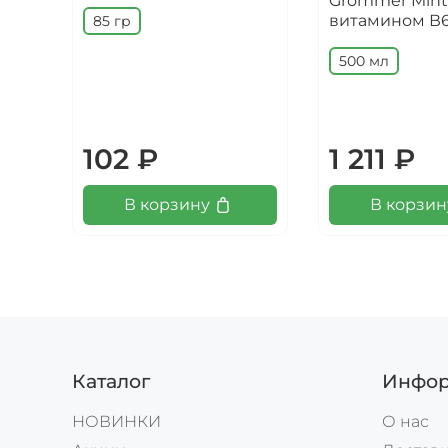
Grommer Mint,
витамином В
85 гр
500 мл
102 ₽
1 211 ₽
В корзину
В корзин
Каталог
Инфор
НОВИНКИ
О нас