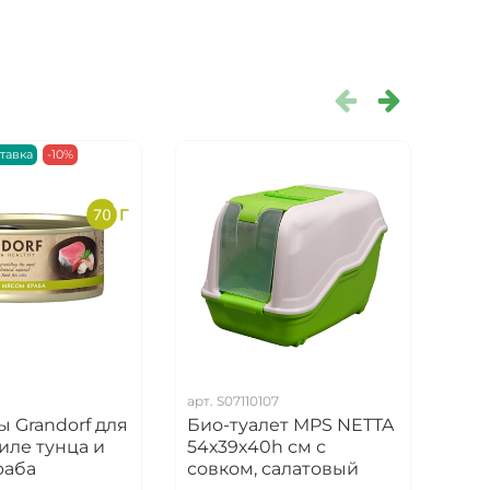
тавка
-10%
Есть 
арт.
S07110107
арт.
 Grandorf для
Био-туалет MPS NETTA
Дра
иле тунца и
54х39х40h см с
Сиб
раба
совком, салатовый
Пуш