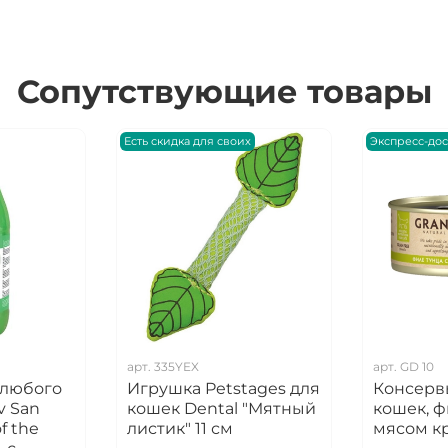
Сопутствующие товары
Есть скидка для своих
Экспресс-дос
арт.
335YEX
арт.
GD 10
 любого
Игрушка Petstages для
Консервы
v San
кошек Dental "Мятный
кошек, ф
f the
листик" 11 см
мясом к