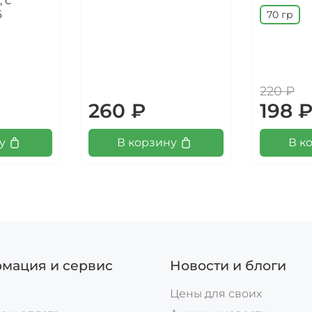
 с
6
70 гр
220 ₽
260 ₽
198 
у
В корзину
В к
мация и сервис
Новости и блоги
Цены для своих