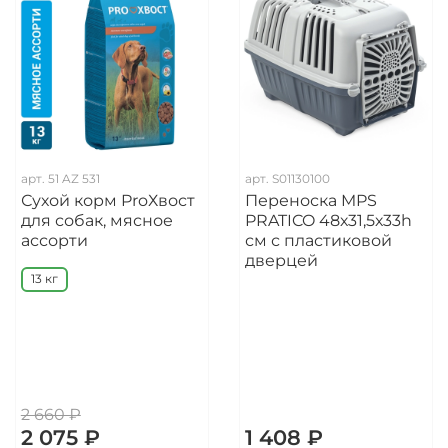
арт.
51 AZ 531
арт.
S01130100
Сухой корм ProХвост
Переноска MPS
для собак, мясное
PRATICO 48х31,5х33h
ассорти
см с пластиковой
дверцей
13 кг
2 660 ₽
2 075 ₽
1 408 ₽