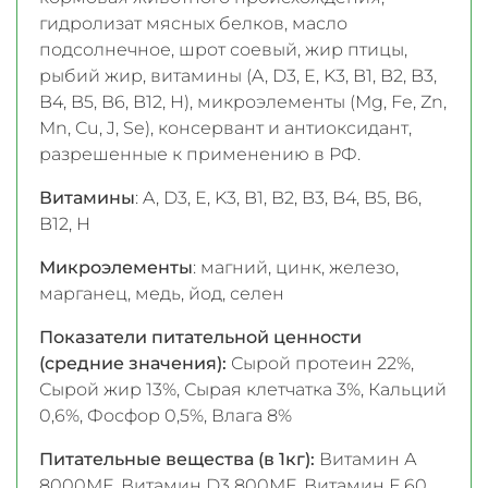
гидролизат мясных белков, масло
подсолнечное, шрот соевый, жир птицы,
рыбий жир, витамины (A, D3, E, K3, B1, B2, B3,
B4, B5, B6, B12, H), микроэлементы (Mg, Fe, Zn,
Mn, Cu, J, Se), консервант и антиоксидант,
разрешенные к применению в РФ.
Витамины
: A, D3, E, K3, B1, B2, B3, B4, B5, B6,
B12, H
Микроэлементы
: магний, цинк, железо,
марганец, медь, йод, селен
Показатели питательной ценности
(средние значения):
Сырой протеин 22%,
Сырой жир 13%, Сырая клетчатка 3%, Кальций
0,6%, Фосфор 0,5%, Влага 8%
Питательные вещества (в 1кг):
Витамин А
8000МЕ, Витамин D3 800МЕ, Витамин Е 60