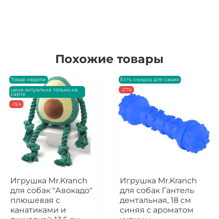
Похожие товары
Товар недели
Есть скидка для своих
цена актуальна только на
-27%
сайте
-15%
Игрушка Mr.Kranch
Игрушка Mr.Kranch
для собак "Авокадо"
для собак Гантель
плюшевая с
дентальная, 18 см
канатиками и
синяя с ароматом