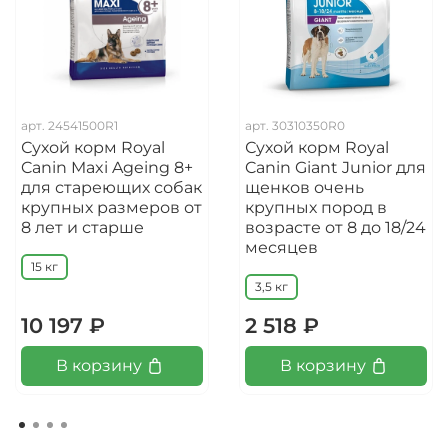
арт.
24541500R1
арт.
30310350R0
Сухой корм Royal
Сухой корм Royal
Canin Maxi Ageing 8+
Canin Giant Junior для
для стареющих собак
щенков очень
крупных размеров от
крупных пород в
8 лет и старше
возрасте от 8 до 18/24
месяцев
15 кг
3,5 кг
10 197 ₽
2 518 ₽
В корзину
В корзину