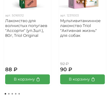
арт.
50161012
арт.
12311003
Лакомство для
Мультивитаминное
волнистых попугаев
лакомство Triol
"Ассорти" (уп.3шт.),
"Активная жизнь"
80г, Triol Original
для собак
92 ₽
88 ₽
90 ₽
В корзину
В корзину