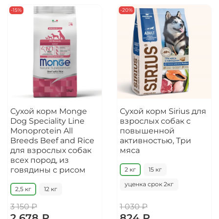
-15%
-20%
Сухой корм Monge
Сухой корм Sirius для
Dog Speciality Line
взрослых собак с
Monoprotein All
повышенной
Breeds Beef and Rice
активностью, Три
для взрослых собак
мяса
всех пород, из
говядины с рисом
2 кг
15 кг
уценка срок 2кг
2,5 кг
12 кг
3 150 ₽
1 030 ₽
2 678 ₽
824 ₽