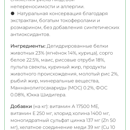
непереносимости и аллергии.
● Натуральная консервация благодаря
экстрактам, богатым токоферолами и
розмарином, без добавления синтетических
антиоксидантов.
Ингредиенты:
Дегидрированные белки
животных 23% (ягнёнок 14%, курица), сорго
белое 22.5%, маис, рисовые отруби 18%,
пульпа свеклы, куриный жир, продукты
животного происхождения, молотый рис 2%,
рыбий жир, минеральные вещества,
Маннанолигосахариды (МОС) 0.2%, ФОС
0.08%, Юкка Шидигера.
Добавки
(на кг): витамин А 17500 МЕ,
витамин Е 250 мг, хлорид холина 1400 мг,
моногидратный сульфат цинка 137 мг (Zn 50
мг), хелатное соединение меди 39 мг (Cu 10