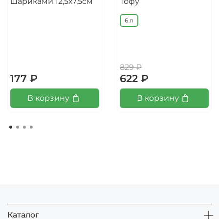
шариками 12,5х7,5см
Тофу
6 л
829 ₽
177 ₽
622 ₽
В корзину
В корзину
Каталог