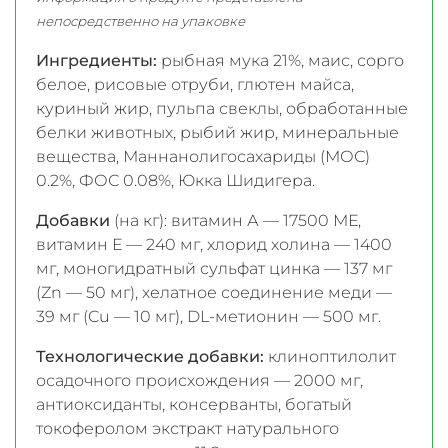
непосредственно на упаковке
Ингредиенты:
рыбная мука 21%, маис, сорго
белое, рисовые отруби, глютен майса,
куриный жир, пульпа свеклы, обработанные
белки животных, рыбий жир, минеральные
вещества, Маннанолигосахариды (МОС)
0.2%, ФОС 0.08%, Юкка Шидигера.
Добавки
(на кг):
витамин А — 17500 МЕ,
витамин Е — 240 мг, хлорид холина — 1400
мг, моногидратный сульфат цинка — 137 мг
(Zn — 50 мг), хелатное соединение меди —
39 мг (Cu — 10 мг), DL-метионин — 500 мг.
Технологические добавки:
клиноптилолит
осадочного происхождения — 2000 мг,
антиоксиданты, консерванты, богатый
токоферолом экстракт натурального