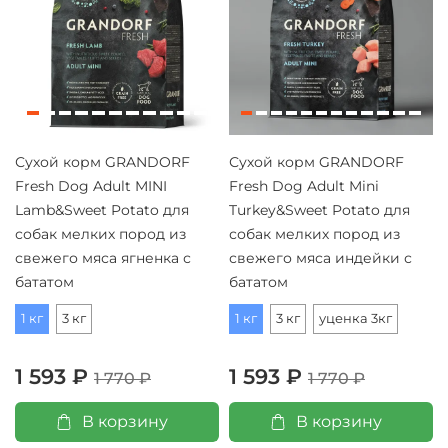
Сухой корм GRANDORF
Сухой корм GRANDORF
Fresh Dog Adult MINI
Fresh Dog Adult Mini
Lamb&Sweet Potato для
Turkey&Sweet Potato для
собак мелких пород из
собак мелких пород из
свежего мяса ягненка с
свежего мяса индейки с
бататом
бататом
1 кг
3 кг
1 кг
3 кг
уценка 3кг
1 593 ₽
1 593 ₽
1 770 ₽
1 770 ₽
В корзину
В корзину