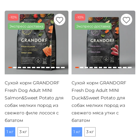
-10%
-10%
Экспресс-доставка
Экспресс-доставка
Сухой корм GRANDORF
Сухой корм GRANDORF
Fresh Dog Adult MINI
Fresh Dog Adult MINI
Salmon&Sweet Potato для
Duck&Sweet Potato для
собак мелких пород из
собак мелких пород из
свежего филе лосося с
свежего мяса утки с
бататом
бататом
1 кг
3 кг
1 кг
3 кг