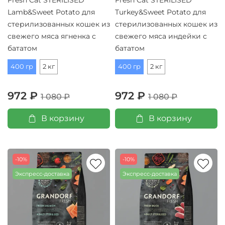
Lamb&Sweet Potato для
Turkey&Sweet Potato для
стерилизованных кошек из
стерилизованных кошек из
свежего мяса ягненка с
свежего мяса индейки с
бататом
бататом
400 гр
2 кг
400 гр
2 кг
972 ₽
972 ₽
1 080 ₽
1 080 ₽
В корзину
В корзину
-10%
-10%
Экспресс-доставка
Экспресс-доставка