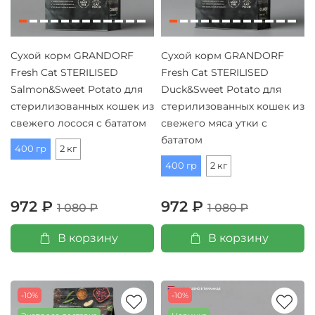
Сухой корм GRANDORF
Сухой корм GRANDORF
Fresh Cat STERILISED
Fresh Cat STERILISED
Salmon&Sweet Potato для
Duck&Sweet Potato для
стерилизованных кошек из
стерилизованных кошек из
свежего лосося с бататом
свежего мяса утки с
бататом
400 гр
2 кг
400 гр
2 кг
972 ₽
972 ₽
1 080 ₽
1 080 ₽
В корзину
В корзину
-10%
-10%