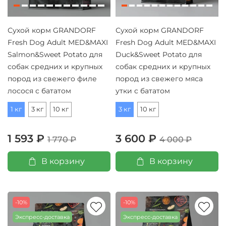
Сухой корм GRANDORF
Сухой корм GRANDORF
Fresh Dog Adult MED&MAXI
Fresh Dog Adult MED&MAXI
Salmon&Sweet Potato для
Duck&Sweet Potato для
собак средних и крупных
собак средних и крупных
пород из свежего филе
пород из свежего мяса
лосося с бататом
утки с бататом
1 кг
3 кг
10 кг
3 кг
10 кг
1 593 ₽
3 600 ₽
1 770 ₽
4 000 ₽
В корзину
В корзину
-10%
-10%
Экспресс-доставка
Экспресс-доставка