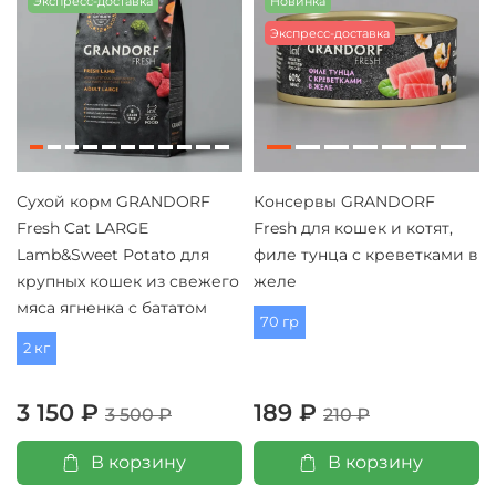
Экспресс-доставка
Новинка
Экспресс-доставка
Сухой корм GRANDORF
Консервы GRANDORF
Fresh Cat LARGE
Fresh для кошек и котят,
Lamb&Sweet Potato для
филе тунца с креветками в
крупных кошек из свежего
желе
мяса ягненка с бататом
70 гр
2 кг
3 150 ₽
189 ₽
3 500 ₽
210 ₽
В корзину
В корзину