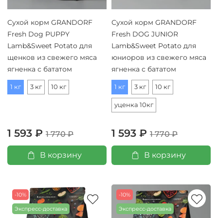
Сухой корм GRANDORF
Сухой корм GRANDORF
Fresh Dog PUPPY
Fresh DOG JUNIOR
Lamb&Sweet Potato для
Lamb&Sweet Potato для
щенков из свежего мяса
юниоров из свежего мяса
ягненка с бататом
ягненка с бататом
1 кг
3 кг
10 кг
1 кг
3 кг
10 кг
уценка 10кг
1 593 ₽
1 593 ₽
1 770 ₽
1 770 ₽
В корзину
В корзину
-10%
-10%
Экспресс-доставка
Экспресс-доставка