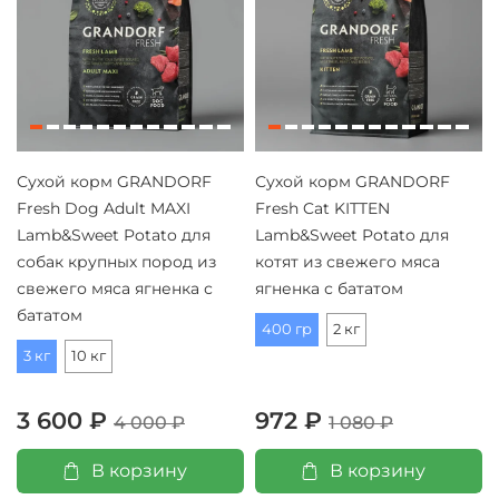
Сухой корм GRANDORF
Сухой корм GRANDORF
Fresh Dog Adult MAXI
Fresh Cat KITTEN
Lamb&Sweet Potato для
Lamb&Sweet Potato для
собак крупных пород из
котят из свежего мяса
свежего мяса ягненка с
ягненка с бататом
бататом
400 гр
2 кг
3 кг
10 кг
3 600 ₽
972 ₽
4 000 ₽
1 080 ₽
В корзину
В корзину