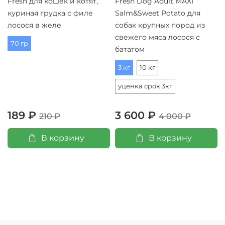
Fresh для кошек и котят,
Fresh Dog Adult MAXI
куриная грудка с филе
Salm&Sweet Potato для
лосося в желе
собак крупных пород из
свежего мяса лосося с
70 гр
бататом
3 кг
10 кг
уценка срок 3кг
189 ₽
3 600 ₽
210 ₽
4 000 ₽
В корзину
В корзину