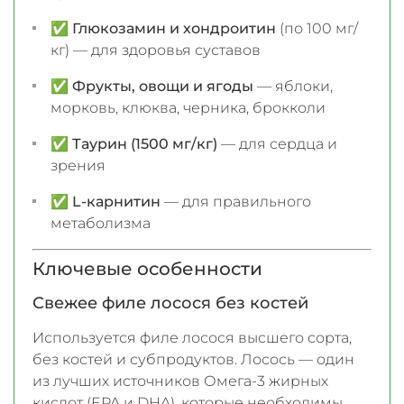
✅
Глюкозамин и хондроитин
(по 100 мг/
кг) — для здоровья суставов
✅
Фрукты, овощи и ягоды
— яблоки,
морковь, клюква, черника, брокколи
✅
Таурин (1500 мг/кг)
— для сердца и
зрения
✅
L-карнитин
— для правильного
метаболизма
Ключевые особенности
Свежее филе лосося без костей
Используется филе лосося высшего сорта,
без костей и субпродуктов. Лосось — один
из лучших источников Омега-3 жирных
кислот (EPA и DHA), которые необходимы