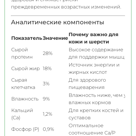
преждевременных возрастных изменений.
Аналитические компоненты
Почему важно для
Показатель
Значение
кожи и шерсти
Сырой
Высокое содержание
28%
протеин
для поддержки мышц
Источник энергии и
Сырой жир
18%
жирных кислот
Сырая
Для здорового
3%
клетчатка
пищеварения
Влажность ниже, чем у
Влажность
9%
влажных кормов
Кальций
Для крепких костей и
1,2%
(Ca)
суставов
Оптимальное
Фосфор (P)
0,9%
соотношение Ca/P