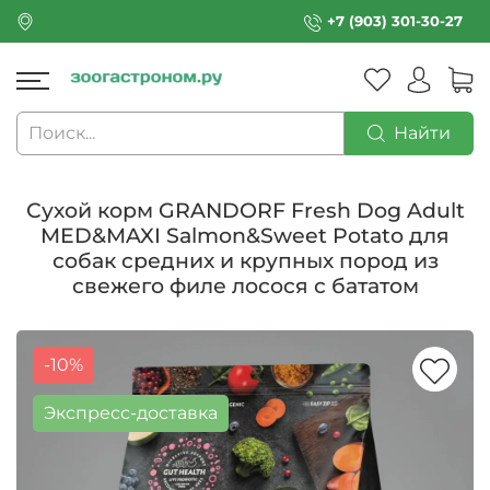
+7 (903) 301-30-27
Найти
Сухой корм GRANDORF Fresh Dog Adult
MED&MAXI Salmon&Sweet Potato для
собак средних и крупных пород из
свежего филе лосося с бататом
-10%
Экспресс-доставка