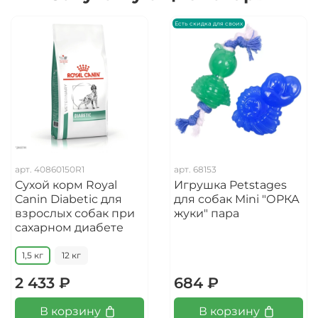
Есть скидка для своих
арт.
40860150R1
арт.
68153
Сухой корм Royal
Игрушка Petstages
Canin Diabetic для
для собак Mini "ОРКА
взрослых собак при
жуки" пара
сахарном диабете
1,5 кг
12 кг
2 433 ₽
684 ₽
В корзину
В корзину