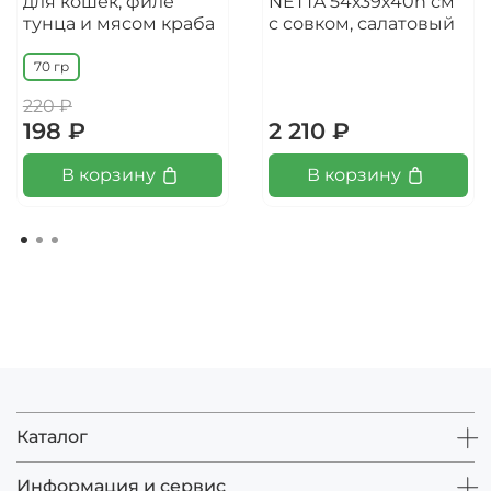
для кошек, филе
NETTA 54х39х40h см
тунца и мясом краба
с совком, салатовый
70 гр
220 ₽
198 ₽
2 210 ₽
В корзину
В корзину
Каталог
Информация и сервис