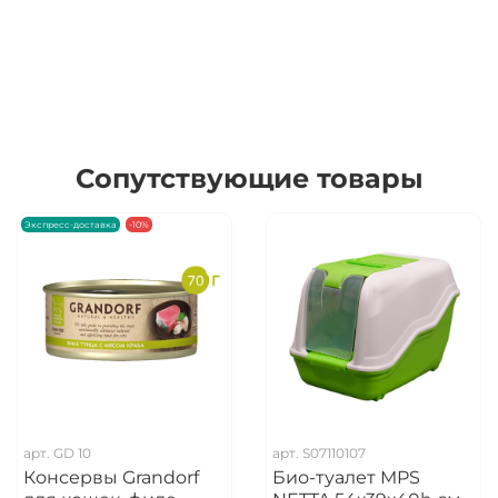
Сопутствующие товары
Экспресс-доставка
-10%
арт.
GD 10
арт.
S07110107
Консервы Grandorf
Био-туалет MPS