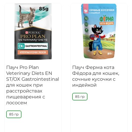
Пауч Pro Plan
Пауч Ферма кота
Veterinary Diets EN
Фёдора для кошек,
ST/OX Gastrointestinal
сочные кусочки с
для кошек при
индейкой
расстройствах
пищеварения с
85 гр
лососем
85 гр