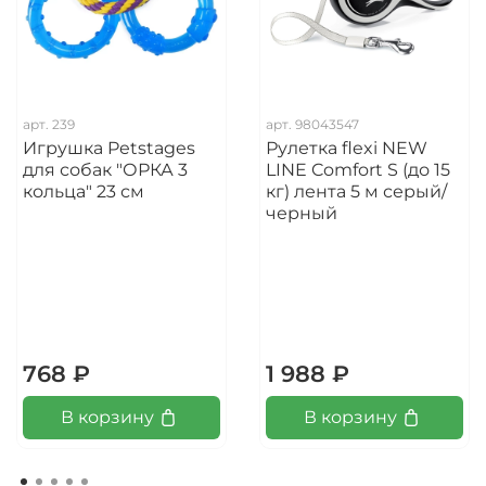
арт.
239
арт.
98043547
Игрушка Petstages
Рулетка flexi NEW
для собак "ОРКА 3
LINE Comfort S (до 15
кольца" 23 см
кг) лента 5 м серый/
черный
768 ₽
1 988 ₽
В корзину
В корзину