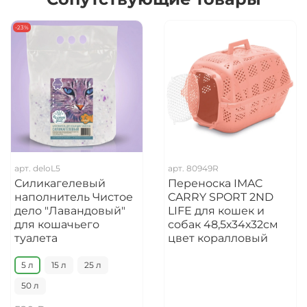
-23%
арт.
deloL5
арт.
80949R
Силикагелевый
Переноска IMAC
наполнитель Чистое
CARRY SPORT 2ND
дело "Лавандовый"
LIFE для кошек и
для кошачьего
собак 48,5х34х32см
туалета
цвет коралловый
5 л
15 л
25 л
50 л