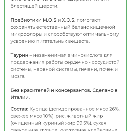
блестящей шерсти.
Пребиотики М.О.S и X.O.S.
помогают
сохранять естественный баланс кишечной
микрофлоры и способствуют оптимальному
усвоению питательных веществ.
Таурин
– незаменимая аминокислота для
поддержания работы сердечно - сосудистой
системы, нервной системы, печени, почек и
мозга.
Без красителей и консервантов. Сделано в
Италии.
Состав:
Курица (дегидрированное мясо 26%,
свежее мясо 10%), рис, животный жир
(очищенный куриный жир 99,5%), сухая
свекольная пульпа, кукурузная клейковина,