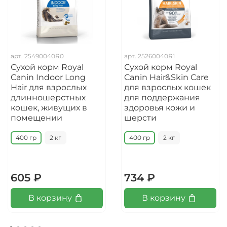
арт.
25490040R0
арт.
25260040R1
Сухой корм Royal
Сухой корм Royal
Canin Indoor Long
Canin Hair&Skin Care
Hair для взрослых
для взрослых кошек
длинношерстных
для поддержания
кошек, живущих в
здоровья кожи и
помещении
шерсти
400 гр
2 кг
400 гр
2 кг
605 ₽
734 ₽
В корзину
В корзину