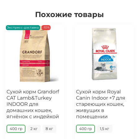
Похожие товары
Экспресс-доставка
-10%
Сухой корм Grandorf
Сухой корм Royal
CAT Lamb&Turkey
Canin Indoor +7 для
INDOOR для
стареющих кошек,
домашних кошек,
живущих в
ягнёнок с индейкой
помещении
400 гр
2 кг
8 кг
400 гр
1,5 кг