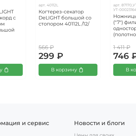
арт.
40112L
арт.
87170,У
УТ-0002316
LIGHT
Когтерез-секатор
Ножницы 
корд с
DeLIGHT большой со
("7") фи
ом
стопором 40112L /12/
односто
ольшой
(полотно
566 ₽
1 411 ₽
299 ₽
746 
у
В корзину
В к
мация и сервис
Новости и блоги
Цены для своих