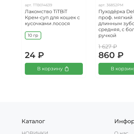
арт.
TTB014639
арт.
36852PM
Лакомство TiTBiT
Пуходёрка De
Крем-суп для кошек с
проф. мягкий 
кусочками лосося
длинным зуб
средняя, с б
ручкой
10 гр
1 627 ₽
24 ₽
860 ₽
В корзину
В корзин
Каталог
Инфор
НОВИНКИ
О нас