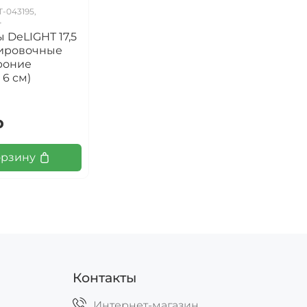
Т-043195,
4
DeLIGHT 17,5
лировочные
роние
 6 см)
₽
орзину
Контакты
Интернет-магазин