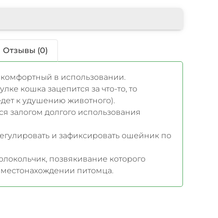
Отзывы (0)
ь комфортный в использовании.
улке кошка зацепится за что-то, то
едет к удушению животного).
ся залогом долгого использования
регулировать и зафиксировать ошейник по
олокольчик, позвякивание которого
о местонахождении питомца.