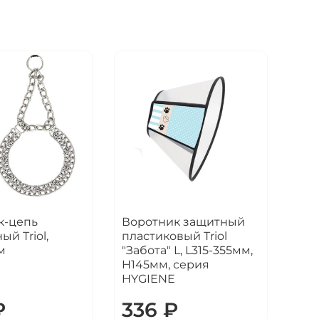
-цепь
Воротник защитный
ый Triol,
пластиковый Triol
м
"Забота" L, L315-355мм,
H145мм, серия
HYGIENE
₽
336 ₽