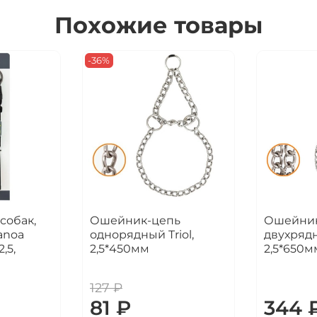
Похожие товары
-36%
собак,
Ошейник-цепь
Ошейник
anoa
однорядный Triol,
двухрядн
,5,
2,5*450мм
2,5*650м
127 ₽
81 ₽
344 