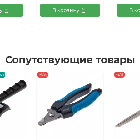
у
В корзину
В к
Сопутствующие товары
ься
-47%
-47%