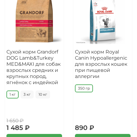
Сухой корм Grandorf
Сухой корм Royal
DOG Lamb&Turkey
Canin Hypoallergenic
MED&MAXI для собак
для взрослых кошек
взрослых средних и
при пищевой
крупных пород,
аллергии
ягнёнок с индейкой
350 гр
1 кг
3 кг
10 кг
1 650 ₽
1 485 ₽
890 ₽