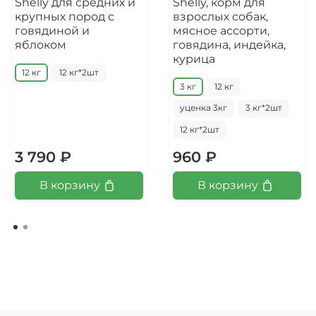
Shelly для средних и
Shelly, корм для
крупных пород с
взрослых собак,
говядиной и
мясное ассорти,
яблоком
говядина, индейка,
курица
12 кг
12 кг*2шт
3 кг
12 кг
уценка 3кг
3 кг*2шт
12 кг*2шт
3 790 ₽
960 ₽
В корзину
В корзину