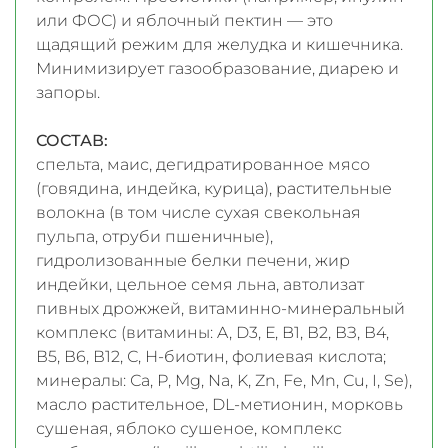
или ФОС) и яблочный пектин — это
щадящий режим для желудка и кишечника.
Минимизирует газообразование, диарею и
запоры.
СОСТАВ:
спельта, маис, дегидратированное мясо
(говядина, индейка, курица), растительные
волокна (в том числе сухая свекольная
пульпа, отруби пшеничные),
гидролизованные белки печени, жир
индейки, цельное семя льна, автолизат
пивных дрожжей, витаминно-минеральный
комплекс (витамины: A, D3, Е, B1, В2, ВЗ, В4,
В5, В6, В12, С, Н-биотин, фолиевая кислота;
минералы: Са, Р, Mg, Na, K, Zn, Fe, Мn, Сu, I, Se),
масло растительное, DL-метионин, морковь
сушеная, яблоко сушеное, комплекс