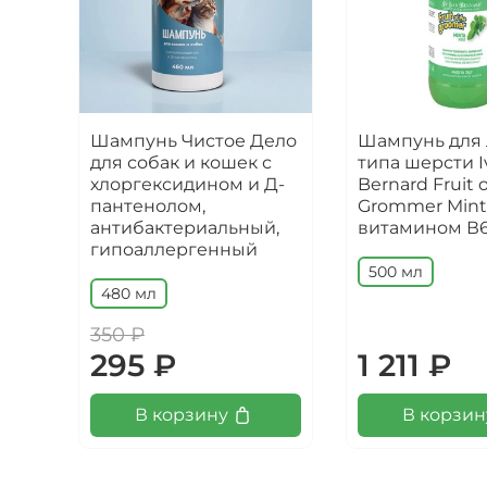
Шампунь Чистое Дело
Шампунь для
для собак и кошек с
типа шерсти I
хлоргексидином и Д-
Bernard Fruit o
пантенолом,
Grommer Mint,
антибактериальный,
витамином В
гипоаллергенный
500 мл
480 мл
350 ₽
295 ₽
1 211 ₽
В корзину
В корзин