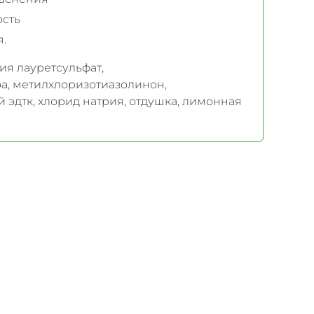
рсть
.
ия лауретсульфат,
а, метилхлоризотиазолинон,
й эдтк, хлорид натрия, отдушка, лимонная