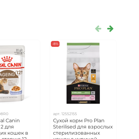
-8%
08R0
арт.
12552155
арт.
al Canin
Сухой корм Pro Plan
Пау
12 для
Sterilised для взрослых
Ster
их кошек в
стерилизованных
кас