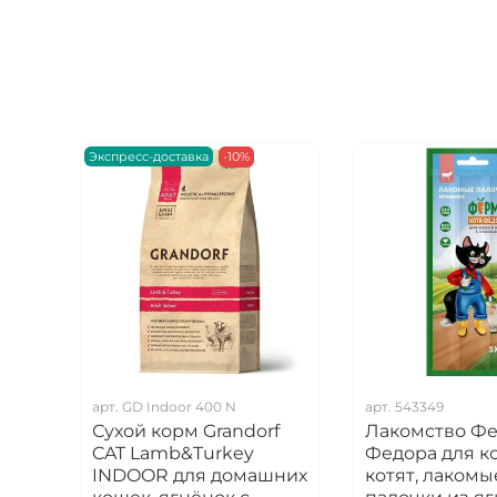
Экспресс-доставка
-10%
арт.
GD Indoor 400 N
арт.
543349
Сухой корм Grandorf
Лакомство Фе
CAT Lamb&Turkey
Федора для к
INDOOR для домашних
котят, лакомы