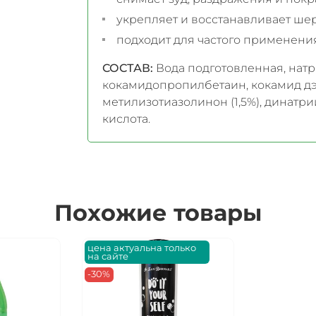
укрепляет и восстанавливает ше
подходит для частого применения
СОСТАВ:
Вода подготовленная, натр
кокамидопропилбетаин, кокамид дэ
метилизотиазолинон (1,5%), динатри
кислота.
Похожие товары
цена актуальна только
на сайте
-30%