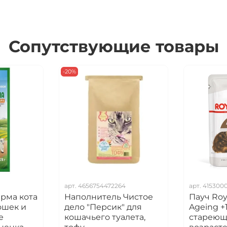
Сопутствующие товары
-20%
арт.
4656754472264
арт.
415300
рма кота
Наполнитель Чистое
Пауч Roy
ошек и
дело "Персик" для
Ageing +
е
кошачьего туалета,
стареющ