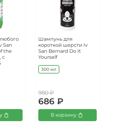
 любого
Шампунь для
v San
короткой шерсти Iv
f the
San Bernard Do It
 с
Yourself
6
300 мл
980 ₽
686 ₽
у
В корзину