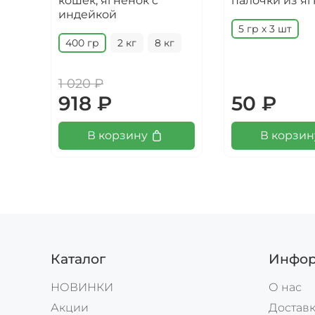
кошек, ягнёнок с
палочки из я
индейкой
5 гр х 3 шт
400 гр
2 кг
8 кг
1 020 ₽
918 ₽
50 ₽
В корзину
В корзин
Каталог
Инфор
НОВИНКИ
О нас
Акции
Доставк