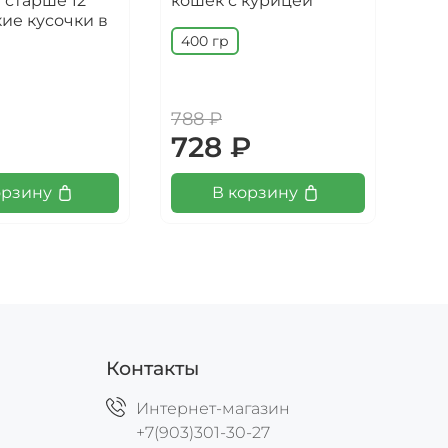
 старше 12
кошек с курицей
сте
кие кусочки в
кот
до 
400 гр
кус
85
788 ₽
728 ₽
91
орзину
В корзину
Контакты
Интернет-магазин
+7(903)301-30-27