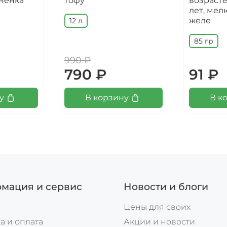
гненка
тофу
возрасте
лет, мел
желе
12 л
85 гр
990 ₽
790 ₽
91 ₽
у
В корзину
В к
мация и сервис
Новости и блоги
Цены для своих
а и оплата
Акции и новости