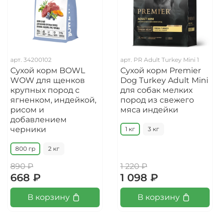
арт.
34200102
арт.
PR Adult Turkey Mini 1
Сухой корм BOWL
Сухой корм Premier
WOW для щенков
Dog Turkey Adult Mini
крупных пород с
для собак мелких
ягненком, индейкой,
пород из свежего
рисом и
мяса индейки
добавлением
черники
1 кг
3 кг
800 гр
2 кг
890 ₽
1 220 ₽
668 ₽
1 098 ₽
В корзину
В корзину