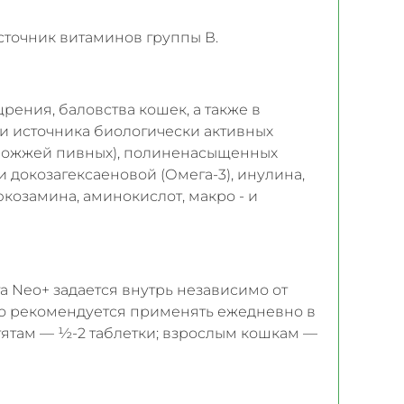
точник витаминов группы В.
ения, баловства кошек, а также в
и источника биологически активных
дрожжей пивных), полиненасыщенных
 докозагексаеновой (Омега-3), инулина,
люкозамина, аминокислот, макро - и
 Neo+ задается внутрь независимо от
о рекомендуется применять ежедневно в
отятам — ½-2 таблетки; взрослым кошкам —