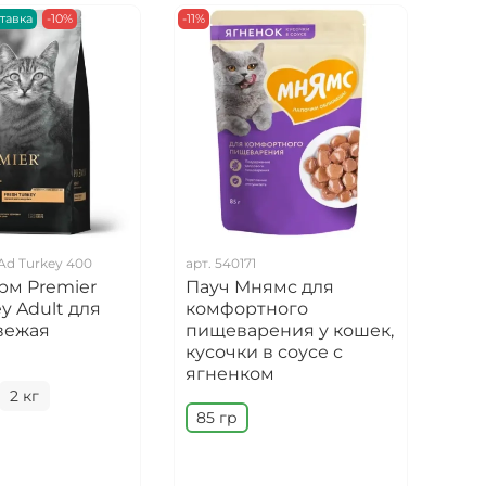
тавка
-10%
-11%
Ad Turkey 400
арт.
540171
арт.
рм Premier
Пауч Мнямс для
Лак
ey Adult для
комфортного
BAR
вежая
пищеварения у кошек,
"Па
кусочки в соусе с
тун
ягненком
2 кг
85 гр