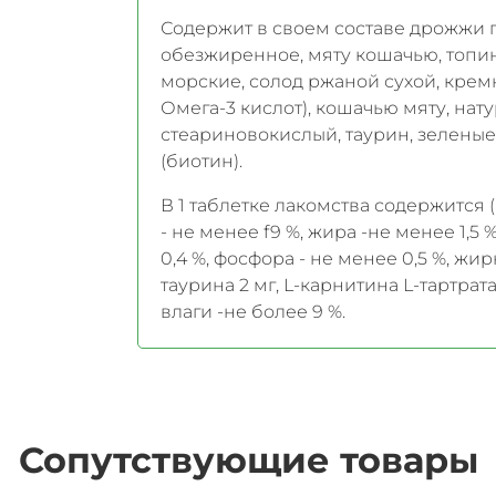
Содержит в своем составе дрожжи п
обезжиренное, мяту кошачью, топи
морские, солод ржаной сухой, крем
Омега-3 кислот), кошачью мяту, на
стеариновокислый, таурин, зеленые 
(биотин).
В 1 таблетке лакомства содержится 
- не менее f9 %, жира -не менее 1,5 
0,4 %, фосфора - не менее 0,5 %, жир
таурина 2 мг, L-карнитина L-тартрата
влаги -не более 9 %.
Сопутствующие товары