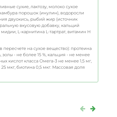
ивные сухие, лактозу, молоко сухое
намбура порошок (инулин), водоросли
ния двуокись, рыбий жир (источник
туральную вкусовую добавку, кальций
мидии, L-карнитина L-тартрат, витамин Н
(в пересчете на сухое вещество): протеина
%, золы - не более 15 %, кальция - не менее
ных кислот класса Омега-3 не менее 1,5 мг,
 25 мкг, биотина 0,5 мкг. Массовая доля