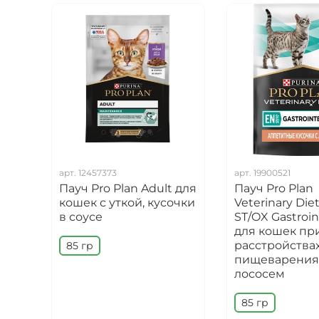
арт.
12457373
арт.
19900521
Пауч Pro Plan Adult для
Пауч Pro Plan
кошек с уткой, кусочки
Veterinary Die
в соусе
ST/OX Gastroin
для кошек пр
расстройства
85 гр
пищеварения
лососем
85 гр