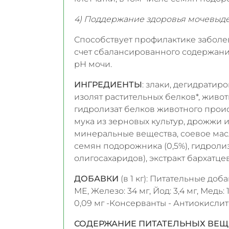
4) Поддержание здоровья мочевыд
Способствует профилактике забол
счет сбалансированного содержан
рН мочи.
ИНГРЕДИЕНТЫ
: злаки, дегидрати
изолят растительных белков*, живот
гидролизат белков животного прои
мука из зерновых культур, дрожжи 
минеральные вещества, соевое мас
семян подорожника (0,5%), гидрол
олигосахаридов), экстракт бархатце
ДОБАВКИ
(в 1 кг): Питательные до
ME, Железо: 34 мг, Йод: 3,4 мг, Медь: 
0,09 мг -Консерванты - Антиокислит
СОДЕРЖАНИЕ ПИТАТЕЛЬНЫХ ВЕЩ