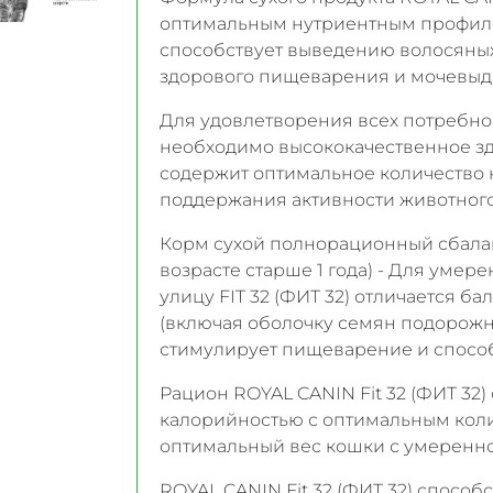
оптимальным нутриентным профиле
способствует выведению волосяных
здорового пищеварения и мочевыд
Для удовлетворения всех потребно
необходимо высококачественное здо
содержит оптимальное количество 
поддержания активности животного
Корм сухой полнорационный сбала
возрасте старше 1 года) - Для умер
улицу FIT 32 (ФИТ 32) отличается б
(включая оболочку семян подорожн
стимулирует пищеварение и спосо
Рацион ROYAL CANIN Fit 32 (ФИТ 32
калорийностью с оптимальным коли
оптимальный вес кошки с умеренно
ROYAL CANIN Fit 32 (ФИТ 32) спосо