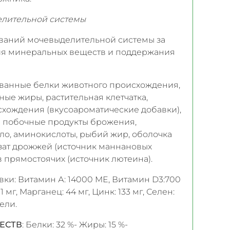
елительной системы
еваний мочевыделительной системы за
ия минеральных веществ и поддержания
рованные белки животного происхождения,
ные жиры, растительная клетчатка,
схождения (вкусоароматические добавки),
и побочные продукты брожения,
ло, аминокислоты, рыбий жир, оболочка
изат дрожжей (источник маннановых
в прямостоячих (источник лютеина).
бавки: Витамин А: 14000 ME, Витамин D3:700
11 мг, Марганец: 44 мг, Цинк: 133 мг, Селен:
ели.
ЕСТВ
: Белки: 32 %- Жиры: 15 %-