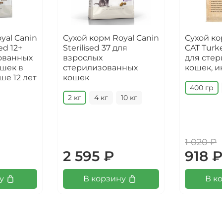
yal Canin
Сухой корм Royal Canin
Сухой ко
ed 12+
Sterilised 37 для
CAT Turk
ованных
взрослых
для сте
шек в
стерилизованных
кошек, и
ше 12 лет
кошек
400 гр
2 кг
4 кг
10 кг
1 020 ₽
2 595 ₽
918 
у
В корзину
В к