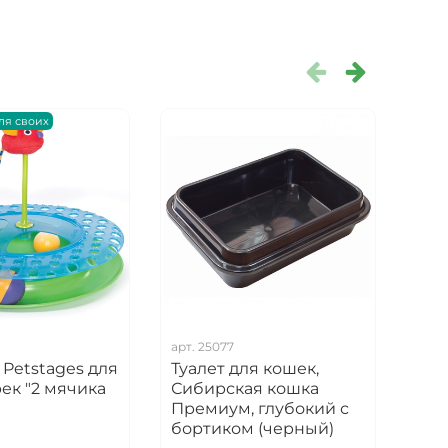
для своих
арт.
25077
арт.
Petstages для
Туалет для кошек,
Ког
ек "2 мячика
Сибирская кошка
Сиб
Премиум, глубокий с
(56
бортиком (черный)