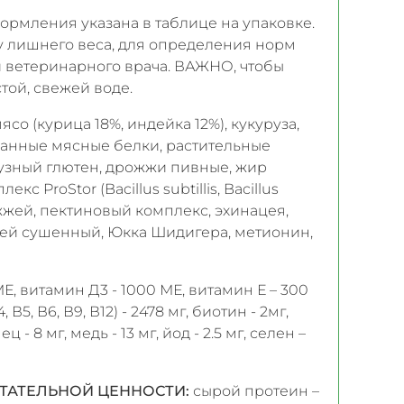
ормления указана в таблице на упаковке.
у лишнего веса, для определения норм
 ветеринарного врача. ВАЖНО, чтобы
той, свежей воде.
о (курица 18%, индейка 12%), кукуруза,
анные мясные белки, растительные
урузный глютен, дрожжи пивные, жир
 ProStor (Bacillus subtillis, Bacillus
ожжей, пектиновый комплекс, эхинацея,
рей сушенный, Юкка Шидигера, метионин,
Е, витамин Д3 - 1000 МЕ, витамин Е – 300
 В5, В6, В9, В12) - 2478 мг, биотин - 2мг,
 - 8 мг, медь - 13 мг, йод - 2.5 мг, селен –
ИТАТЕЛЬНОЙ ЦЕННОСТИ:
сырой протеин –