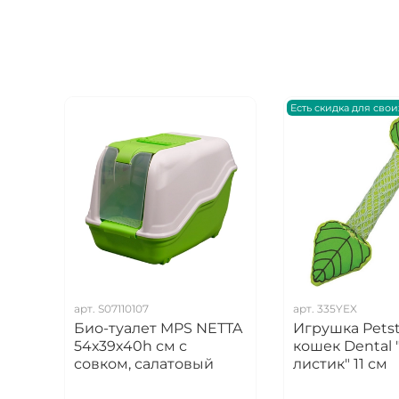
Есть скидка для свои
арт.
S07110107
арт.
335YEX
Био-туалет MPS NETTA
Игрушка Pets
54х39х40h см с
кошек Dental
совком, салатовый
листик" 11 см