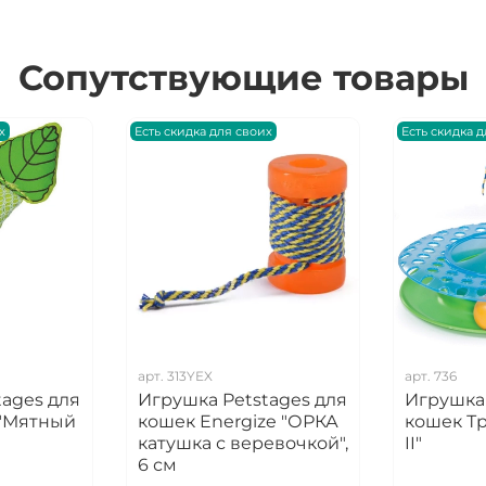
Сопутствующие товары
х
Есть скидка для своих
Есть скидка 
арт.
313YEX
арт.
736
tages для
Игрушка Petstages для
Игрушка 
 "Мятный
кошек Energize "ОРКА
кошек Тр
катушка с веревочкой",
II"
6 см