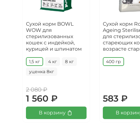
Сухой корм BOWL
Сухой корм Ro
WOW для
Ageing Sterilis
стерилизованных
для стерилиз
кошек с индейкой,
стареющих ко
курицей и шпинатом
возрасте стар
1,5 кг
4 кг
8 кг
400 гр
уценка 8кг
2 080 ₽
1 560 ₽
583 ₽
В корзину
В корзин