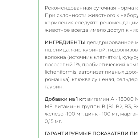
Рекомендованная суточная норма к
При склонности животного к набор
кормления следуйте рекомендации
животное всегда имело доступ к чис
ИНГРЕДИЕНТЫ
дегидрированное мяс
пшеница, жир куриный, гидролизов
волокна (источник клетчатки), кук
лососевый 1%, пробиотический комплекс
licheniformis, автолизат пивных др
ромашка), клюква сушеная, сельде
таурин.
Добавки на 1 кг:
витамин А - 18000 М
МЕ, витамины группы В (В1, В2, В3, В4,
железо -100 мг, цинк - 100 мг, марганец
0,15 мг.
ГАРАНТИРУЕМЫЕ ПОКАЗАТЕЛИ П