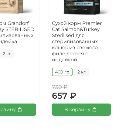
рм Grandorf
Сухой корм Premier
Сух
ey STERILISED
Cat Salmon&Turkey
GRA
рилизованных
Sterilised для
STE
ндейка
стерилизованных
Duc
кошек из свежего
для
филе лосося с
кош
2 кг
индейкой
мяс
400 гр
2 кг
40
730 ₽
1 0
₽
657 ₽
9
орзину
В корзину