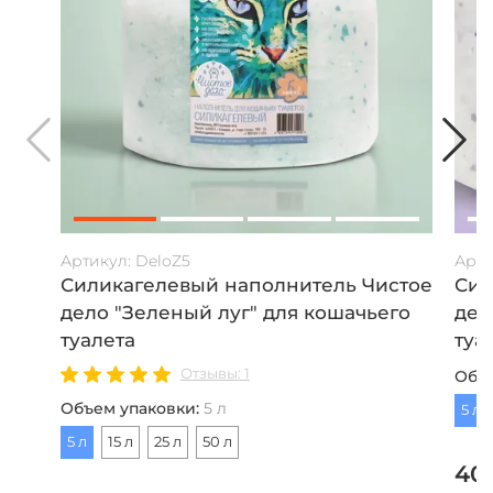
Артикул:
DeloZ5
Арти
Силикагелевый наполнитель Чистое
Сил
дело "Зеленый луг" для кошачьего
дел
туалета
туа
Отзывы: 1
Объ
Объем упаковки
:
5 л
5 л
5 л
15 л
25 л
50 л
40