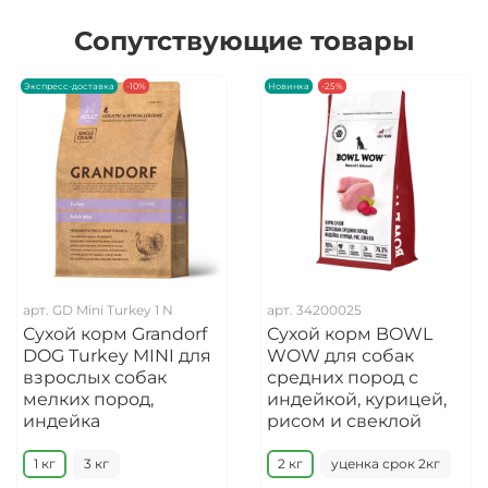
Сопутствующие товары
Экспресс-доставка
-10%
Новинка
-25%
арт.
GD Mini Turkey 1 N
арт.
34200025
Сухой корм Grandorf
Сухой корм BOWL
DOG Turkey MINI для
WOW для собак
взрослых собак
средних пород с
мелких пород,
индейкой, курицей,
индейка
рисом и свеклой
1 кг
3 кг
2 кг
уценка срок 2кг