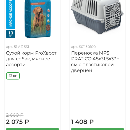
арт.
51 AZ 531
арт.
S01130100
Сухой корм ProХвост
Переноска MPS
для собак, мясное
PRATICO 48х31,5х33h
ассорти
см с пластиковой
дверцей
13 кг
2 660 ₽
2 075 ₽
1 408 ₽