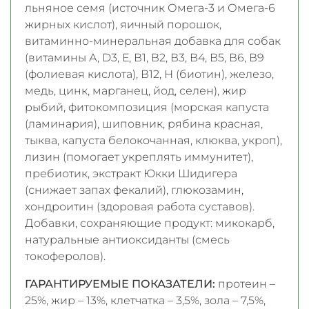
льняное семя (источник Омега-3 и Омега-6
жирных кислот), яичный порошок,
витаминно-минеральная добавка для собак
(витамины А, D3, Е, В1, В2, В3, В4, В5, В6, В9
(фолиевая кислота), В12, Н (биотин), железо,
медь, цинк, марганец, йод, селен), жир
рыбий, фитокомпозиция (морская капуста
(ламинария), шиповник, рябина красная,
тыква, капуста белокочанная, клюква, укроп),
лизин (помогает укреплять иммунитет),
пребиотик, экстракт Юкки Шидигера
(снижает запах фекалий), глюкозамин,
хондроитин (здоровая работа суставов).
Добавки, сохраняющие продукт: микокарб,
натуральные антиоксиданты (смесь
токоферолов).
ГАРАНТИРУЕМЫЕ ПОКАЗАТЕЛИ:
протеин –
25%, жир – 13%, клетчатка – 3,5%, зола – 7,5%,