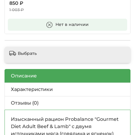
850 ₽
1 003 ₽
В корзину
Нет в наличии
Выбрать
Описание
Характеристики
Отзывы (0)
Изысканный рацион Probalance "Gourmet
Diet Adult Beef & Lamb" с двумя
источниками мяса (говядина и ягненок)