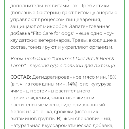
дополнительных витаминах. Пребиотики
(полезные бактерии) дают питомцу энергию,
управляют процессом пищеварения,
защищают от микробов. Запатентованная
добавка "Fito Care for dogs" – еще одно ноу-
хау датских ветеринаров. Травы, входящие в
состав, тонизируют и укрепляют организм.
Корм Probalance "Gourmet Diet Adult Beef &
Lamb" - вкусная еда с пользой для питомца.
СОСТАВ:
Дегидратированное мясо мин. 18%
(в т. ч. из говядины мин. 14%), рис, кукуруза,
ячмень, протеины растительного
происхождения, животные жиры и
растительные масла, гидролизованный
белок из ягненка, дрожжи (источник
витаминов группы В), жом свекловичный,
натуральная вкусоароматическая добавка,