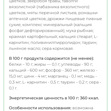
цветков, зверобоя травы, таволги
вязолистной (лабазника вязолистного)
цветков, мяты перечной листьев, ромашки
аптечной цветков; дрожжи пищевые пивные
сухие; комплекс минеральный (кальция
фосфат дефторированный); мука рыбная;
крахмал картофельный; кальция стеарат; L-
карнитин; поливинилпирролидон; таурин;
льняное масло; сера кормовая.
В 100 г продукта содержится (не менее):
белки – 10 г; жиры — 0,1 г; углеводы - 90 г;
кальций - 600 мг; фосфор - 360 мг; железо -
15,0 мг; цинк - 4 мг; марганец - 0,1 мг; медь -
0,3 мг; L- карнитин - 0,5 г; таурин – 0,2 г; сера -
0,1 г.
Энергетическая ценность в 100 г: 360 ккал.
Особенности использования:
возможна