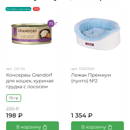
Экспресс-доставка
-10%
арт.
GD 04
арт.
026253/4
Консервы Grandorf
Лежак Премиум
для кошек, куриная
(пунто) №2
грудка с лососем
70 гр
220 ₽
198 ₽
1 354 ₽
В корзину
В корзину