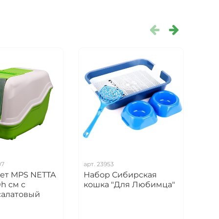
07
арт.
23953
арт.
лет MPS NETTA
Набор Сибирская
Наб
h см с
кошка "Для Любимца"
Сиб
салатовый