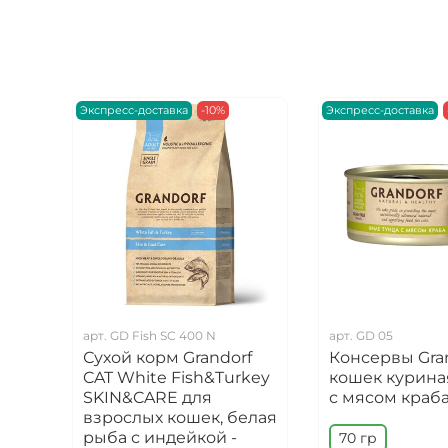
Экспресс-доставка
-10%
Экспресс-доставка
арт.
GD Fish SC 400 N
арт.
GD 05
Сухой корм Grandorf
Консервы Gran
CAT White Fish&Turkey
кошек курина
SKIN&CARE для
с мясом краб
взрослых кошек, белая
рыба с индейкой -
70 гр