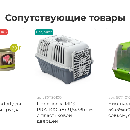
Сопутствующие товары
-10%
Под заказ
арт.
S01130100
арт.
S071101
dorf для
Переноска MPS
Био-туа
я грудка
PRATICO 48х31,5х33h см
54х39х40
а
с пластиковой
совком, 
дверцей