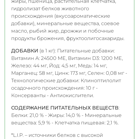
жиры, пшеница, растительная клетчатка,
гидролизат белков животного
происхождения (вкусоароматические
добавки), минеральные вещества, соевое
масло, рыбий жир, дрожжи и побочные
продукты брожения, фруктоолигосахариды.
ДОБАВКИ
(в 1 кг): Питательные добавки:
Витамин A: 24500 ME, Витамин D3: 1200 ME,
Железо: 44 мг, Йод: 4,5 мг, Медь: 14 мг,
Марганец: 58 мг, Цинк: 173 мг, Ceлeн: 0,08 мг -
Технологические добавки: Клиноптилолит
осадочного происхождения: 10 г -
Консерванты - Антиокислители.
СОДЕРЖАНИЕ ПИТАТЕЛЬНЫХ ВЕЩЕСТВ
:
Белки: 21,0 % - Жиры: 14,0 % - Минеральные
вещества: 5,9 % - Клетчатка пищевая: 2,1 %.
*L.I.P. – источники белков с высокой