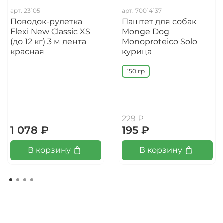
арт.
23105
арт.
70014137
Поводок-рулетка
Паштет для собак
Flexi New Classic XS
Monge Dog
(до 12 кг) 3 м лента
Monoproteico Solo
красная
курица
150 гр
229 ₽
1 078 ₽
195 ₽
В корзину
В корзину