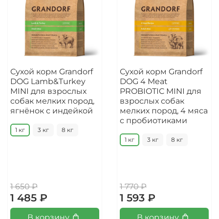
Сухой корм Grandorf
Сухой корм Grandorf
DOG Lamb&Turkey
DOG 4 Meat
MINI для взрослых
PROBIOTIC MINI для
собак мелких пород,
взрослых собак
ягнёнок с индейкой
мелких пород, 4 мяса
с пробиотиками
1 кг
3 кг
8 кг
1 кг
3 кг
8 кг
1 650 ₽
1 770 ₽
1 485 ₽
1 593 ₽
В корзину
В корзину