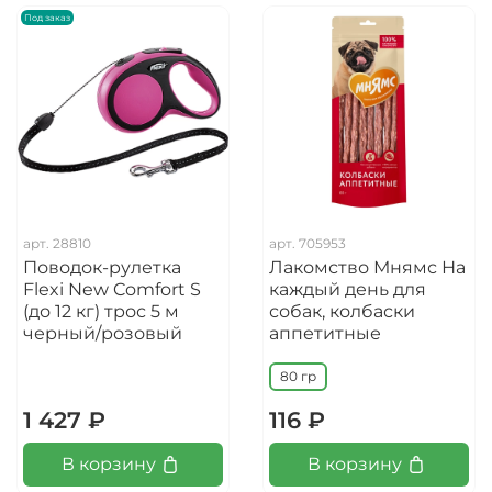
Под заказ
арт.
28810
арт.
705953
Поводок-рулетка
Лакомство Мнямс На
Flexi New Comfort S
каждый день для
(до 12 кг) трос 5 м
собак, колбаски
черный/розовый
аппетитные
80 гр
1 427 ₽
116 ₽
В корзину
В корзину