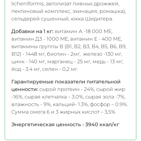
licheniformis, автолизат пивных дрожжей,
пектиновый комплекс, эхинацея, ромашка),
сельдерей сушенный, юкка Шидигера.
Добавки на 1 кг:
витамин А -18 000 МЕ,
витамин Д3 - 1000 МЕ, витамин Е - 400 МЕ,
витамины группы В (В1, В2, В3, В4, В5, В6, В9,
В12) - 1448 мг, биотин - 2мг, железо -130 мг,
цинк - 140 мг, марганец - 25 мг, медь - 13 мг,
йод - 3.4 мг, селен - 0,2 мг.
Гарантируемые показатели питательной
ценности:
сырой протеин - 24%, сырой жир
-16%, сырая клетчатка – 3.0%, сырая зола -7%,
влажность - 9%, кальций- 1.3%, фосфор – 0.9%.
Сумма омега 6 и 3 жирных кислот – 3,5%.
Энергетическая ценность - 3940 ккал/кг