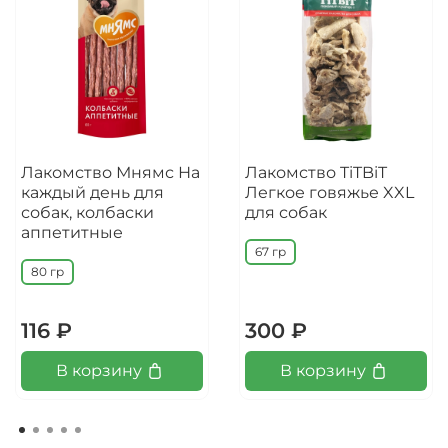
Лакомство Мнямс На
Лакомство TiTBiT
каждый день для
Легкое говяжье XXL
собак, колбаски
для собак
аппетитные
67 гр
80 гр
116 ₽
300 ₽
В корзину
В корзину