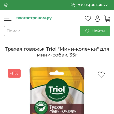
+7 (903) 301-30-27
Найти
Трахея говяжья Triol "Мини-колечки" для
мини-собак, 35г
-11%