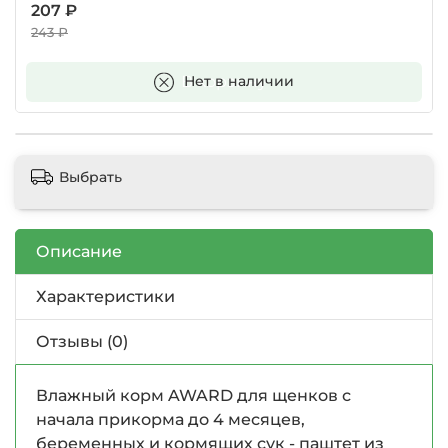
207 ₽
243 ₽
В корзину
Нет в наличии
Выбрать
Описание
Характеристики
Отзывы (0)
Влажный корм AWARD для щенков с
начала прикорма до 4 месяцев,
беременных и кормящих сук - паштет из