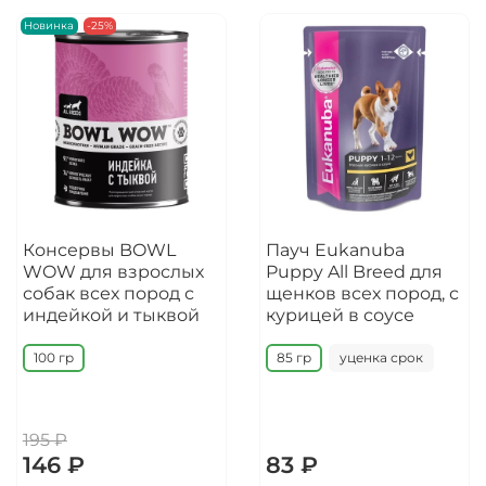
Новинка
-25%
Консервы BOWL
Пауч Eukanuba
WOW для взрослых
Puppy All Breed для
собак всех пород с
щенков всех пород, с
индейкой и тыквой
курицей в соусе
100 гр
85 гр
уценка срок
195 ₽
146 ₽
83 ₽