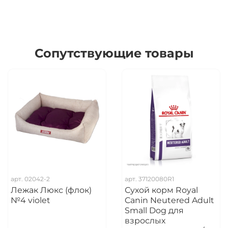
Сопутствующие товары
арт.
02042-2
арт.
37120080R1
Лежак Люкс (флок)
Сухой корм Royal
№4 violet
Canin Neutered Adult
Small Dog для
взрослых