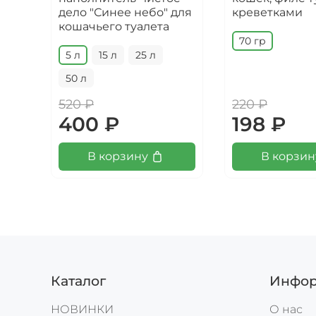
дело "Синее небо" для
креветками
кошачьего туалета
70 гр
5 л
15 л
25 л
50 л
520 ₽
220 ₽
400 ₽
198 ₽
В корзину
В корзин
Каталог
Инфор
НОВИНКИ
О нас