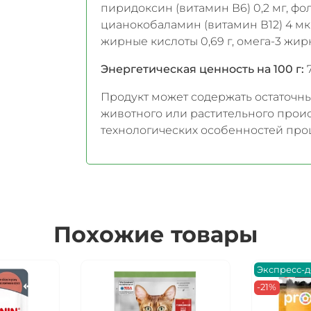
пиридоксин (витамин В6) 0,2 мг, фол
цианокобаламин (витамин В12) 4 мкг,
жирные кислоты 0,69 г, омега-3 жирны
Энергетическая ценность на 100 г:
7
Продукт может содержать остаточн
животного или растительного прои
технологических особенностей про
Похожие товары
Экспресс-д
-21%