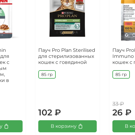
nin
Пауч Pro Plan Sterilised
Пауч Pro
 для
для стерилизованных
Immuno P
ек с
кошек с говядиной
кошек с
ным
м,
85 гр
85 гр
ки в
33 ₽
102 ₽
26 ₽
у
В корзину
В к