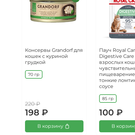
Консервы Grandorf для
Пауч Royal Ca
кошек с куриной
Digestive Care
грудкой
взрослых кош
чувствитель
пищеварение
70 гр
тонкие ломти
соусе
85 гр
220 ₽
198 ₽
100 ₽
В корзину
В корзин