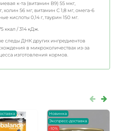
иевая к-та (витамин В9) 55 мкг,
 холин 56 мг, витамин С 1,8 мг, омега-6
е кислоты 0,14 г, таурин 150 мг.
5 ккал / 314 кДж.
ые следы ДНК других ингредиентов
схождения в микроколичествах из-за
цесса изготовления кормов.
оставка
Новинка
Нов
Экспресс-доставка
-10%