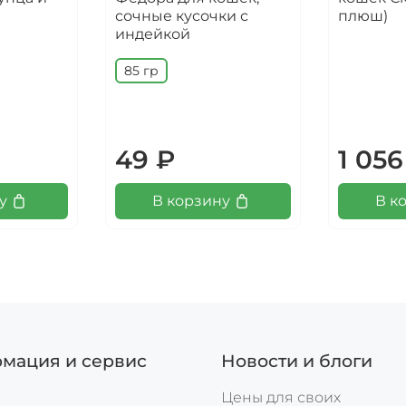
сочные кусочки с
плюш)
индейкой
85 гр
49 ₽
1 056
у
В корзину
В к
мация и сервис
Новости и блоги
Цены для своих