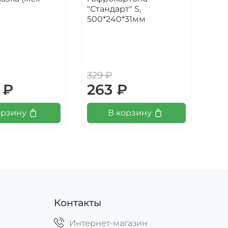
"Стандарт" S,
кош
500*240*31мм
кро
10
329 ₽
 ₽
263 ₽
9
орзину
В корзину
Контакты
Интернет-магазин