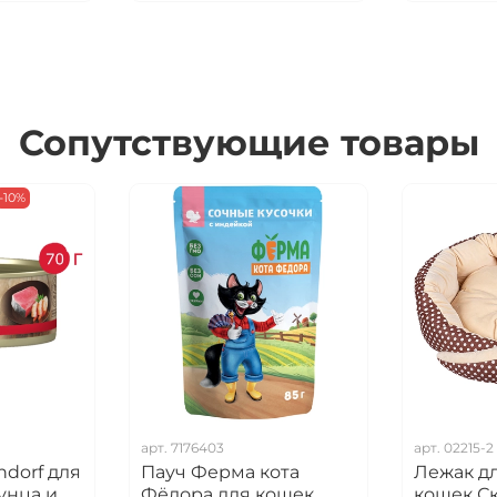
Сопутствующие товары
-10%
арт.
7176403
арт.
02215-2
dorf для
Пауч Ферма кота
Лежак дл
унца и
Фёдора для кошек,
кошек Ск