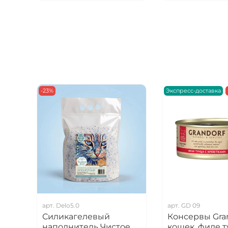
-23%
Экспресс-доставка
арт.
Delo5.0
арт.
GD 09
Силикагелевый
Консервы Gran
наполнитель Чистое
кошек, филе т