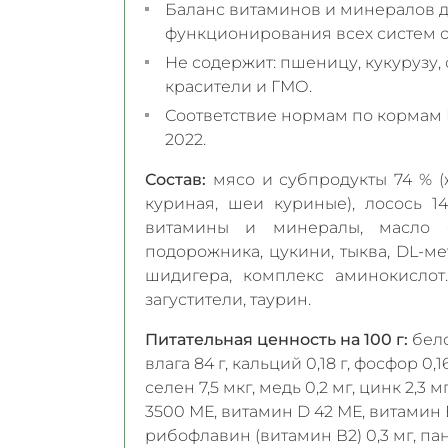
Баланс витаминов и минералов 
функционирования всех систем о
Не содержит: пшеницу, кукурузу, 
красители и ГМО.
Соответствие нормам по кормам F
2022.
Состав:
мясо и субпродукты 74 % 
куриная, шеи куриные), лосось 14
витамины и минералы, масло с
подорожника, цукини, тыква, DL-ме
шидигера, комплекс аминокислот.
загустители, таурин.
Питательная ценность на 100 г:
белок
влага 84 г, кальций 0,18 г, фосфор 0,16
селен 7,5 мкг, медь 0,2 мг, цинк 2,3 
3500 МЕ, витамин D 42 МЕ, витамин Е 
рибофлавин (витамин В2) 0,3 мг, пан