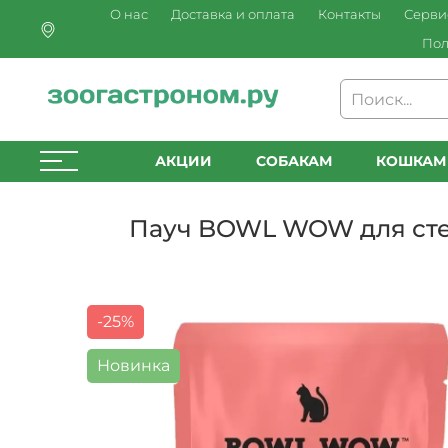
О нас
Доставка и оплата
Контакты
Серви
Пол
АКЦИИ
СОБАКАМ
КОШКАМ
Пауч BOWL WOW для стер
-25%
Новинка