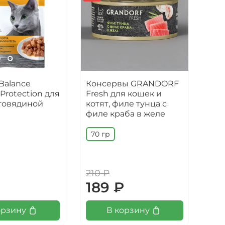
Balance
Консервы GRANDORF
Пау
rotection для
Fresh для кошек и
Mai
 говядиной
котят, филе тунца с
взр
филе краба в желе
сте
кош
же
70 гр
85
210 ₽
110
189 ₽
10
орзину
В корзину