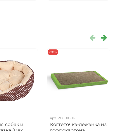
-20%
арт.
20801006
арт.
я собак и
Когтеточка-лежанка из
Воз
азка (мех
гофрокартона
для