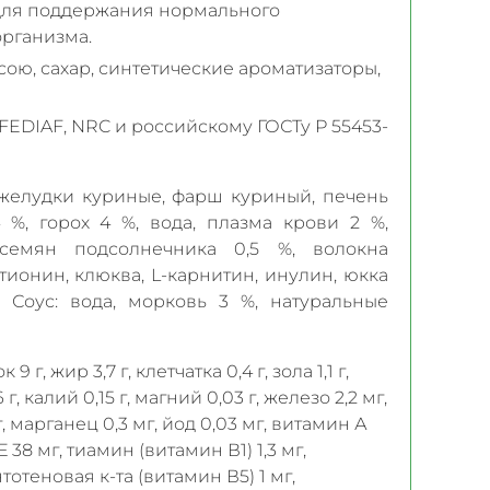
для поддержания нормального
рганизма.
сою, сахар, синтетические ароматизаторы,
EDIAF, NRC и российскому ГОСТу Р 55453-
(желудки куриные, фарш куриный, печень
 %, горох 4 %, вода, плазма крови 2 %,
емян подсолнечника 0,5 %, волокна
тионин, клюква, L-карнитин, инулин, юкка
 Соус: вода, морковь 3 %, натуральные
 9 г, жир 3,7 г, клетчатка 0,4 г, зола 1,1 г,
 г, калий 0,15 г, магний 0,03 г, железо 2,2 мг,
мг, марганец 0,3 мг, йод 0,03 мг, витамин А
38 мг, тиамин (витамин В1) 1,3 мг,
тотеновая к-та (витамин В5) 1 мг,