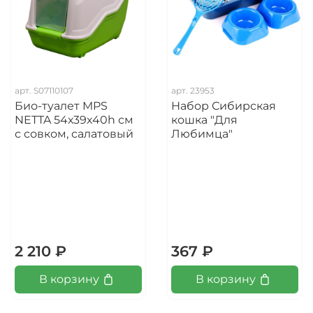
арт.
S07110107
арт.
23953
Био-туалет MPS
Набор Сибирская
NETTA 54х39х40h см
кошка "Для
с совком, салатовый
Любимца"
2 210 ₽
367 ₽
В корзину
В корзину