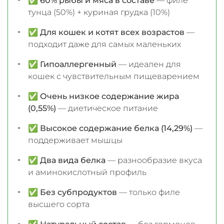
✅
60% рыбы и мяса в составе
— филе
тунца (50%) + куриная грудка (10%)
✅
Для кошек и котят всех возрастов
—
подходит даже для самых маленьких
✅
Гипоаллергенный
— идеален для
кошек с чувствительным пищеварением
✅
Очень низкое содержание жира
(0,55%)
— диетическое питание
✅
Высокое содержание белка (14,29%)
—
поддерживает мышцы
✅
Два вида белка
— разнообразие вкуса
и аминокислотный профиль
✅
Без субпродуктов
— только филе
высшего сорта