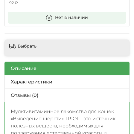
92 ₽
В корзину
Нет в наличии
Выбрать
Описание
Характеристики
Отзывы (0)
Мультивитаминное лакомство для кошек
«Выведение шерсти» TRIOL - это источник
полезных веществ, необходимых для
поддержания естественной красоты и