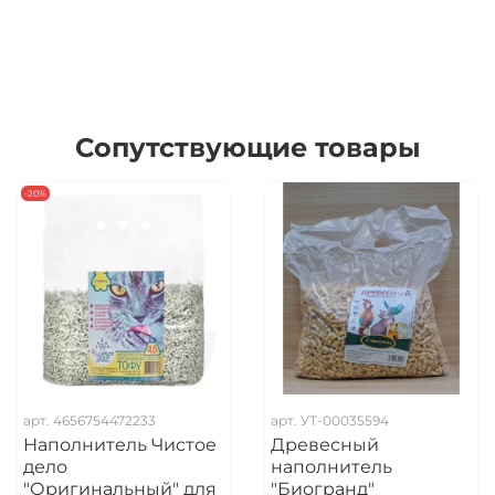
Сопутствующие товары
-20%
арт.
4656754472233
арт.
УТ-00035594
Наполнитель Чистое
Древесный
дело
наполнитель
"Оригинальный" для
"Биогранд"