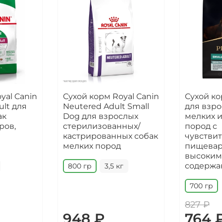
yal Canin
Сухой корм Royal Canin
Сухой ко
ult для
Neutered Adult Small
для взро
ак
Dog для взрослых
мелких 
ров,
стерилизованных/
пород с
кастрированных собак
чувстви
мелких пород
пищевар
высоким
содержа
800 гр
3,5 кг
700 гр
827 ₽
948 ₽
764 