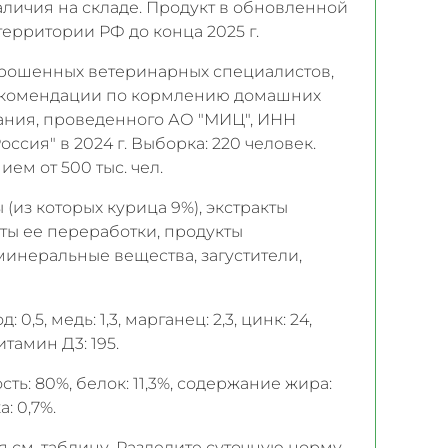
аличия на складе. Продукт в обновленной
территории РФ до конца 2025 г.
рошенных ветеринарных специалистов,
екомендации по кормлению домашних
вания, проведенного АО "МИЦ", ИНН
оссия" в 2024 г. Выборка: 220 человек.
ием от 500 тыс. чел.
(из которых курица 9%), экстракты
кты ее переработки, продукты
минеральные вещества, загустители,
д: 0,5, медь: 1,3, марганец: 2,3, цинк: 24,
итамин Д3: 195.
ть: 80%, белок: 11,3%, содержание жира:
а: 0,7%.
см. таблицу. Разделите суточную норму