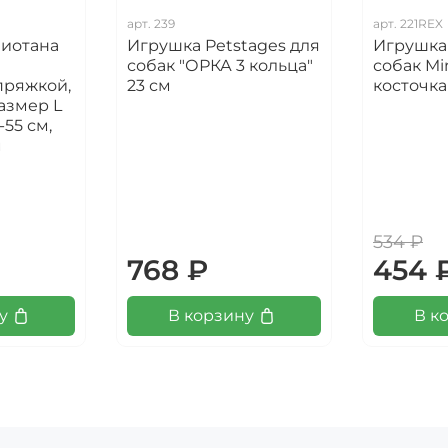
арт.
239
арт.
221REX
иотана
Игрушка Petstages для
Игрушка 
собак "ОРКА 3 кольца"
собак Mi
пряжкой,
23 см
косточка
азмер L
-55 см,
м
534 ₽
768 ₽
454 
у
В корзину
В к