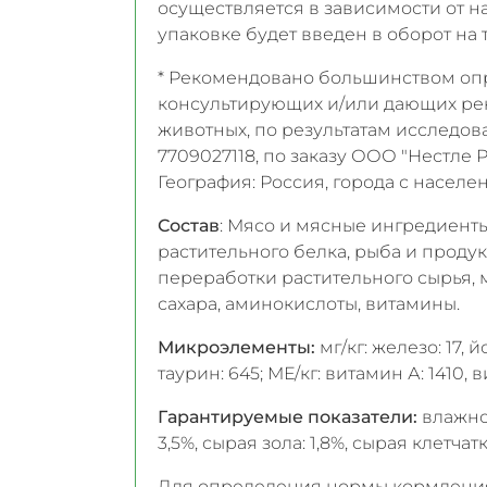
осуществляется в зависимости от н
упаковке будет введен в оборот на 
* Рекомендовано большинством оп
консультирующих и/или дающих р
животных, по результатам исследо
7709027118, по заказу ООО "Нестле Р
География: Россия, города с населен
Состав
: Мясо и мясные ингредиенты 
растительного белка, рыба и проду
переработки растительного сырья, 
сахара, аминокислоты, витамины.
Микроэлементы:
мг/кг: железо: 17, йо
таурин: 645; МЕ/кг: витамин А: 1410, в
Гарантируемые показатели:
влажнос
3,5%, сырая зола: 1,8%, сырая клетчатк
Для определения нормы кормления 