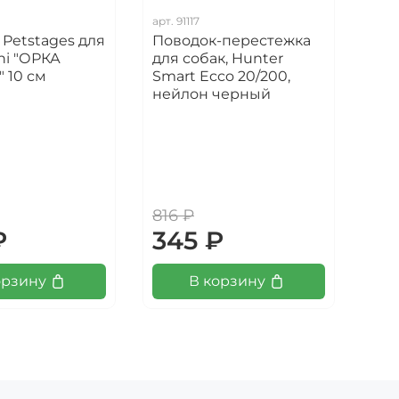
арт.
91117
арт.
Petstages для
Поводок-перестежка
Лак
ni "ОРКА
для собак, Hunter
"Тр
" 10 см
Smart Ecco 20/200,
"Се
нейлон черный
гов
816 ₽
₽
345 ₽
14
орзину
В корзину