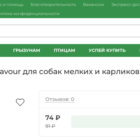
с и помощь
Благотворительность
Вакансии
Экспресс-дос
итика конфиденциальности
ГРЫЗУНАМ
ПТИЦАМ
УСПЕЙ КУПИТЬ
 Savour для собак мелких и карлико
Отзывов: 0
74 ₽
91 ₽