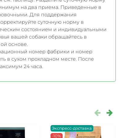
минимум на два приема. Приведенные в
ровочными. Для поддержания
корректируйте суточную норму в
изическим состоянием и индивидуальными
овья вашей собаки обращайтесь в
ой основе.
страционный номер фабрики и номер
ить в сухом прохладном месте. После
аксимум 24 часа.
Экспресс-доставка
Эксп
-10%
-10%