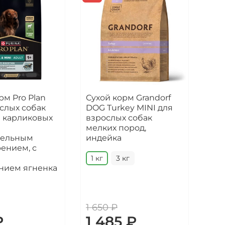
рм Pro Plan
Сухой корм Grandorf
Сух
слых собак
DOG Turkey MINI для
Dog
и карликовых
взрослых собак
для
мелких пород,
пор
тельным
индейка
мяс
ением, с
1 кг
3 кг
1 к
нием ягненка
1 650 ₽
1 2
₽
1 485 ₽
1 