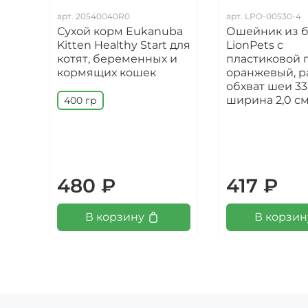
арт.
20540040R0
арт.
LPO-00530-4
Сухой корм Eukanuba
Ошейник из б
Kitten Healthy Start для
LionPets с
котят, беременных и
пластиковой 
кормящих кошек
оранжевый, р
обхват шеи 33
ширина 2,0 с
400 гр
480 ₽
417 ₽
В корзину
В корзин