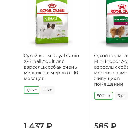
Сухой корм Royal Canin
Сухой корм Ro
X-Small Adult для
Mini Indoor Ad
взрослых собак очень
взрослых соб
мелких размеров от 10
мелких разме
месяцев
живущих в
помещении
1,5 кг
3 кг
500 гр
3 кг
1 437 ₽
585 ₽